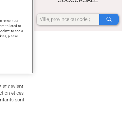
s to remember
ent tailored to
onalize' to see a
kies, please
 et devient
ction et ces
enfants sont