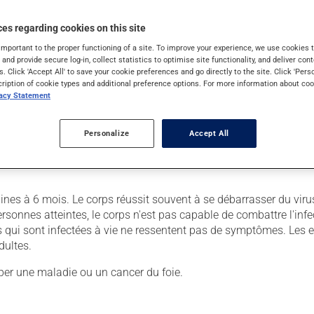
ve les symptômes suivants :
es regarding cookies on this site
important to the proper functioning of a site. To improve your experience, we use cookie
s and provide secure log-in, collect statistics to optimise site functionality, and deliver cont
s. Click 'Accept All' to save your cookie preferences and go directly to the site. Click 'Pers
cription of cookie types and additional preference options. For more information about coo
vacy Statement
Personalize
Accept All
es à 6 mois. Le corps réussit souvent à se débarrasser du virus
sonnes atteintes, le corps n'est pas capable de combattre l'infe
 qui sont infectées à vie ne ressentent pas de symptômes. Les 
dultes.
er une maladie ou un cancer du foie.