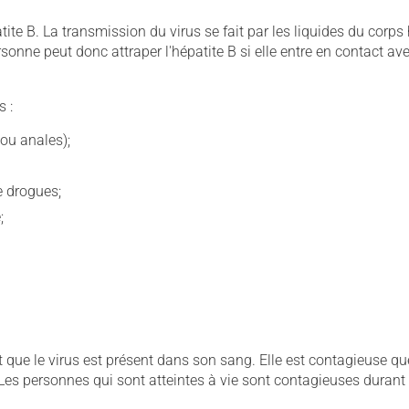
atite B. La transmission du virus se fait par les liquides du corp
sonne peut donc attraper l'hépatite B si elle entre en contact ave
s :
 ou anales);
e drogues;
;
t que le virus est présent dans son sang. Elle est contagieuse q
s personnes qui sont atteintes à vie sont contagieuses durant 