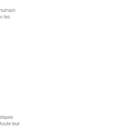
s humain
c les
uelques
toute leur