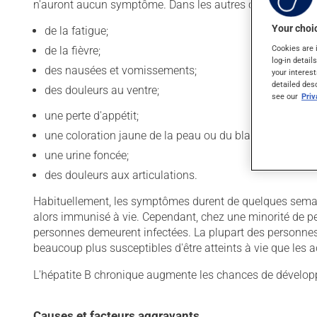
n'auront aucun symptôme. Dans les autres cas, on retrou
Your choic
de la fatigue;
Cookies are 
de la fièvre;
log-in detail
des nausées et vomissements;
your interest
detailed des
des douleurs au ventre;
see our
Pri
une perte d'appétit;
une coloration jaune de la peau ou du blanc des yeux;
une urine foncée;
des douleurs aux articulations.
Habituellement, les symptômes durent de quelques semain
alors immunisé à vie. Cependant, chez une minorité de per
personnes demeurent infectées. La plupart des personnes
beaucoup plus susceptibles d'être atteints à vie que les a
L'hépatite B chronique augmente les chances de développ
Causes et facteurs aggravants