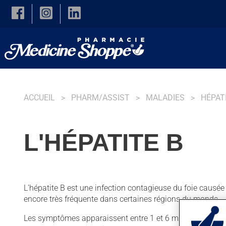
Skip to main content
ACCUEIL
PHARM/ASSIST
MALADIES
HÉPAT
L'HÉPATITE B
L'hépatite B est une infection contagieuse du foie causée
encore très fréquente dans certaines régions du monde.
Les symptômes apparaissent entre 1 et 6 mois (en moyenn