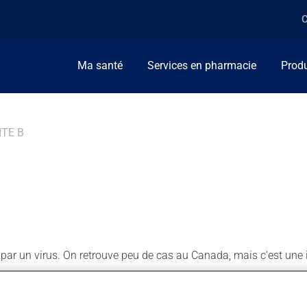
C
Ma santé
Services en pharmacie
Produ
ITE B
 par un virus. On retrouve peu de cas au Canada, mais c'est une 
e 3 mois) après l'exposition au virus. La plupart des personnes