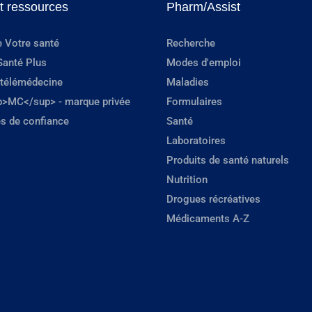
et ressources
Pharm/Assist
e Votre santé
Recherche
Santé Plus
Modes d'emploi
 télémédecine
Maladies
p>MC</sup> - marque privée
Formulaires
s de confiance
Santé
Laboratoires
Produits de santé naturels
Nutrition
Drogues récréatives
Médicaments A-Z