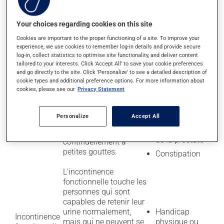
Faible
Your choices regarding cookies on this site
Les écoulements d'urine
consommation
Incontinence
sont causés par une
de liquides
Cookies are important to the proper functioning of a site. To improve your
par
difficulté à se retenir
experience, we use cookies to remember log-in details and provide secure
impériosité
Constipation
lorsque l'envie soudaine
log-in, collect statistics to optimise site functionality, and deliver content
(« urgences »)
Certains
tailored to your interests. Click 'Accept All' to save your cookie preferences
d'uriner se fait sentir.
and go directly to the site. Click 'Personalize' to see a detailed description of
médicaments
cookie types and additional preference options. For more information about
cookies, please see our
Privacy Statement
Hypertrophie
La vessie est trop pleine
(augmentation
car elle ne peut pas se
Incontinence
Personalize
Accept All
de la
vider normalement.
par
« grosseur »)
L'urine coule alors
regorgement
de la prostate
continuellement à
petites gouttes.
Constipation
L'incontinence
fonctionnelle touche les
personnes qui sont
capables de retenir leur
urine normalement,
Handicap
Incontinence
mais qui ne peuvent se
physique ou