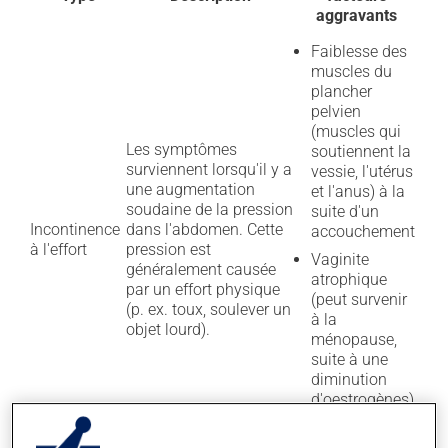
aggravants
Faiblesse des
muscles du
plancher
pelvien
(muscles qui
Les symptômes
soutiennent la
surviennent lorsqu'il y a
vessie, l'utérus
une augmentation
et l'anus) à la
soudaine de la pression
suite d'un
Incontinence
dans l'abdomen. Cette
accouchement
à l'effort
pression est
Vaginite
généralement causée
atrophique
par un effort physique
(peut survenir
(p. ex. toux, soulever un
à la
objet lourd).
ménopause,
suite à une
diminution
d'oestrogènes)
Obésité