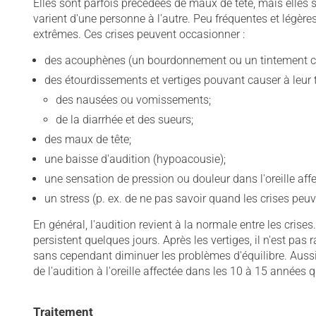
Elles sont parfois précédées de maux de tête, mais elles s
varient d'une personne à l'autre. Peu fréquentes et légèr
extrêmes. Ces crises peuvent occasionner :
des acouphènes (un bourdonnement ou un tintement c
des étourdissements et vertiges pouvant causer à leur t
des nausées ou vomissements;
de la diarrhée et des sueurs;
des maux de tête;
une baisse d'audition (hypoacousie);
une sensation de pression ou douleur dans l'oreille affe
un stress (p. ex. de ne pas savoir quand les crises peuve
En général, l'audition revient à la normale entre les cri
persistent quelques jours. Après les vertiges, il n'est pas r
sans cependant diminuer les problèmes d'équilibre. Aussi,
de l'audition à l'oreille affectée dans les 10 à 15 années
Traitement