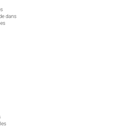
es
ide dans
des
s
les