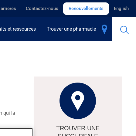
arrières
Contactez-nous
Renouvellements
English
its et ressources
Trouver une pharmacie
n qui la
TROUVER UNE
SUCCURSALE