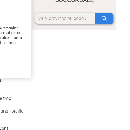
s to remember
ent tailored to
onalize' to see a
kies, please
L'oreille
ion
de
e trop
ns l'oreille
vent