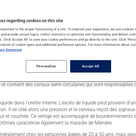
es regarding cookies on this site
important to the proper functioning of a site. To improve your experience, we use cookie
s and provide secure log-in, collect statistics to optimise site functionality, and deliver cont
s. Click 'Accept All' to save your cookie preferences and go directly to the site. Click 'Pers
cription of cookie types and additional preference options. For more information about coo
vacy Statement
Personalize
Accept All
yenne et interne. L'oreille externe est la partie visible de l'oreille. 
petits os qui sont reliés au tympan. Leur vibration a pour fonct
ide et contient des canaux semi-circulaires qui sont responsables 
quide dans l'oreille interne. L'excès de liquide peut provenir d'un
n. Il se crée alors une pression et le cerveau reçoit des signaux
bout et couchée. Ce vertige est accompagné de bourdonnements da
ymptômes caractérise également la maladie de Ménière.
énéralement chez les personnes âgées de 20 à 50 ans, mais peu