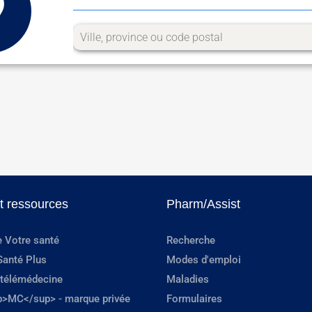
et ressources
Pharm/Assist
e Votre santé
Recherche
Santé Plus
Modes d'emploi
 télémédecine
Maladies
p>MC</sup> - marque privée
Formulaires