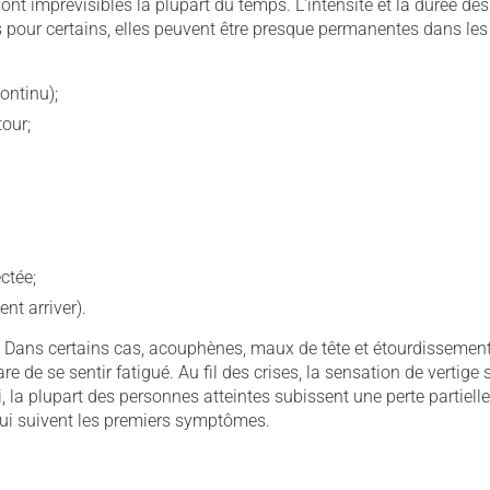
ont imprévisibles la plupart du temps. L'intensité et la durée des
es pour certains, elles peuvent être presque permanentes dans les
ontinu);
our;
ctée;
nt arriver).
ses. Dans certains cas, acouphènes, maux de tête et étourdissemen
are de se sentir fatigué. Au fil des crises, la sensation de vertige 
 la plupart des personnes atteintes subissent une perte partielle
 qui suivent les premiers symptômes.