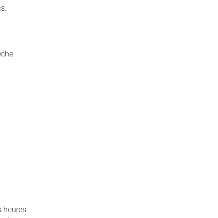
as.
êche
 heures.