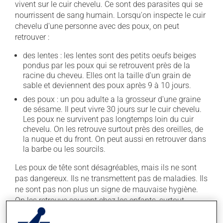
vivent sur le cuir chevelu. Ce sont des parasites qui se
nourrissent de sang humain. Lorsqu'on inspecte le cuir
chevelu d'une personne avec des poux, on peut
retrouver :
des lentes : les lentes sont des petits oeufs beiges
pondus par les poux qui se retrouvent près de la
racine du cheveu. Elles ont la taille d'un grain de
sable et deviennent des poux après 9 à 10 jours.
des poux : un pou adulte a la grosseur d'une graine
de sésame. Il peut vivre 30 jours sur le cuir chevelu.
Les poux ne survivent pas longtemps loin du cuir
chevelu. On les retrouve surtout près des oreilles, de
la nuque et du front. On peut aussi en retrouver dans
la barbe ou les sourcils.
Les poux de tête sont désagréables, mais ils ne sont
pas dangereux. Ils ne transmettent pas de maladies. Ils
ne sont pas non plus un signe de mauvaise hygiène.
On les retrouve souvent chez les enfants, surtout
autour de la rentrée scolaire. Ils se transmettent
facilement dans les écoles et les services de garde. Les