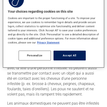
enfants qui ont des poux peuvent continuer à
fréquenter leur service de garde ou école.
Your choices regarding cookies on this site
Cookies are important to the proper functioning of a site. To improve your
Le symptôme principal causé par les poux de tête est
experience, we use cookies to remember log-in details and provide secure
la démangeaison du cuir chevelu. Les démangeaisons
log-in, collect statistics to optimise site functionality, and deliver content
sont causées par une réaction allergique aux morsures
tailored to your interests. Click 'Accept All' to save your cookie preferences
and go directly to the site. Click 'Personalize' to see a detailed description of
des poux. Certaines personnes ne ressentiront pas de
cookie types and additional preference options. For more information about
démangeaisons et n'auront donc aucun symptôme.
cookies, please see our
Privacy Statement
Causes et facteurs aggravants
Personalize
Accept All
Les poux se transmettent principalement par contact
avec la tête d'une personne infestée. Ils peuvent aussi
se transmettre par contact avec un objet qui a aussi
été en contact avec les cheveux d'une personne
infestée (p. ex. brosse à cheveux, peignes, chapeaux,
foulards, taies d'oreillers). Les poux ne sautent et ne
volent pas, mais ils rampent très rapidement.
Les animaux domestiques ne peuvent pas être infestés