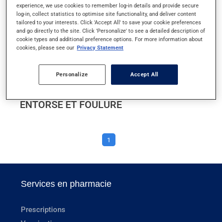
experience, we use cookies to remember log-in details and provide secure
ECZÉMA (DERMATITE ATOPIQUE)
log-in, collect statistics to optimise site functionality, and deliver content
tailored to your interests. Click 'Accept All' to save your cookie preferences
and go directly to the site. Click 'Personalize' to see a detailed description of
ENDOCARDITE BACTÉRIENNE
cookie types and additional preference options. For more information about
cookies, please see our
Privacy Statement
ENDOMÉTRIOSE
Personalize
Accept All
ENGELURE
ENTORSE ET FOULURE
1
Services en pharmacie
Prescriptions