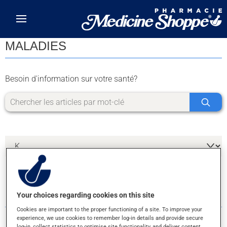
Skip to main content
MALADIES
Besoin d'information sur votre santé?
1 RÉSULTATS POUR LA LETTRE K
Your choices regarding cookies on this site
Cookies are important to the proper functioning of a site. To improve your
experience, we use cookies to remember log-in details and provide secure
log-in, collect statistics to optimise site functionality, and deliver content