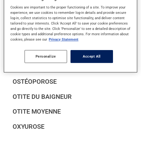
OESOPHAGITE
Cookies are important to the proper functioning of a site. To improve your
experience, we use cookies to remember log-in details and provide secure
log-in, collect statistics to optimise site functionality, and deliver content
ONGLES INCARNÉS
tailored to your interests. Click 'Accept All' to save your cookie preferences
and go directly to the site. Click 'Personalize' to see a detailed description of
cookie types and additional preference options. For more information about
ONYCHOMYCOSE
cookies, please see our
Privacy Statement
OREILLONS
Personalize
Accept All
ORGELET
OSTÉOPOROSE
OTITE DU BAIGNEUR
OTITE MOYENNE
OXYUROSE