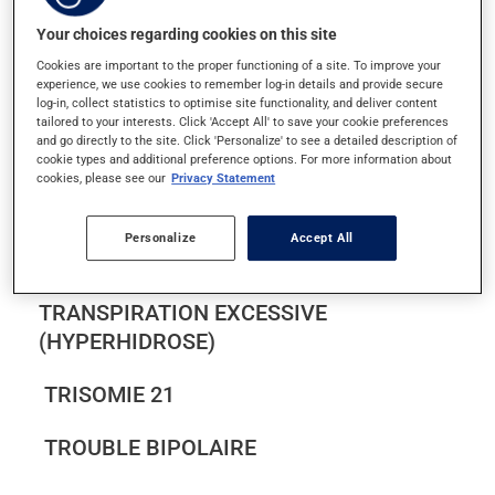
TENDINITE
Your choices regarding cookies on this site
Cookies are important to the proper functioning of a site. To improve your
TÉTANOS
experience, we use cookies to remember log-in details and provide secure
log-in, collect statistics to optimise site functionality, and deliver content
tailored to your interests. Click 'Accept All' to save your cookie preferences
THROMBOSE ET THROMBOPHLÉBITE
and go directly to the site. Click 'Personalize' to see a detailed description of
cookie types and additional preference options. For more information about
TORTICOLIS
cookies, please see our
Privacy Statement
TOXICITÉ SÉROTONINERGIQUE
Personalize
Accept All
TRANSPIRATION EXCESSIVE
(HYPERHIDROSE)
TRISOMIE 21
TROUBLE BIPOLAIRE