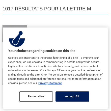
1017 RÉSULTATS POUR LA LETTRE M
M MULTI 10
COMPRIME
Your choices regarding cookies on this site
MALTLEVOL 12
Cookies are important to the proper functioning of a site. To improve your
LIQUIDE ORAL
experience, we use cookies to remember log-in details and provide secure
log-in, collect statistics to optimise site functionality, and deliver content
tailored to your interests. Click 'Accept All' to save your cookie preferences
MCAL 500 MG
and go directly to the site. Click 'Personalize' to see a detailed description of
cookie types and additional preference options. For more information about
500MG - COMPRIME
cookies, please see our
Privacy Statement
MEGA SWISS ONE 25 MULTI
Personalize
Accept All
COMPRIME