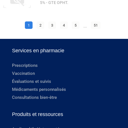
5% - GTE OPHT.
1
2
3
4
5
...
51
Services en pharmacie
Prescriptions
Vaccination
Évaluations et suivis
Médicaments personnalisés
Consultations bien-être
Produits et ressources