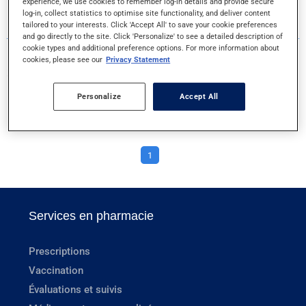
experience, we use cookies to remember log-in details and provide secure
log-in, collect statistics to optimise site functionality, and deliver content
1 RÉSULTATS POUR LA LETTRE U
tailored to your interests. Click 'Accept All' to save your cookie preferences
and go directly to the site. Click 'Personalize' to see a detailed description of
cookie types and additional preference options. For more information about
cookies, please see our
Privacy Statement
UN COMPRIME PAR JOUR FEM.
Personalize
Accept All
COMPRIME
1
Services en pharmacie
Prescriptions
Vaccination
Évaluations et suivis