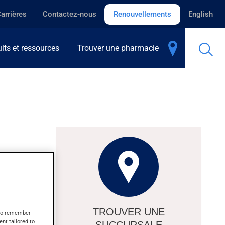
arrières
Contactez-nous
Renouvellements
English
its et ressources
Trouver une pharmacie
TROUVER UNE
s to remember
ent tailored to
SUCCURSALE