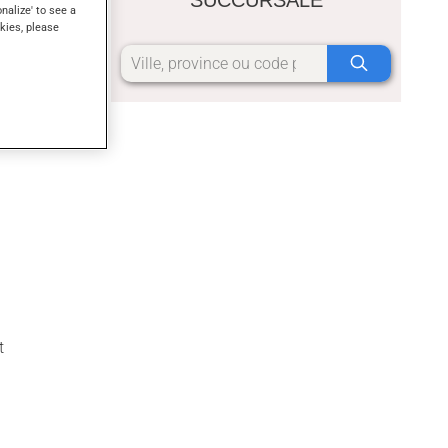
onalize' to see a
kies, please
t