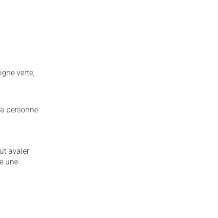
igne verte,
la personne
ut avaler
re une