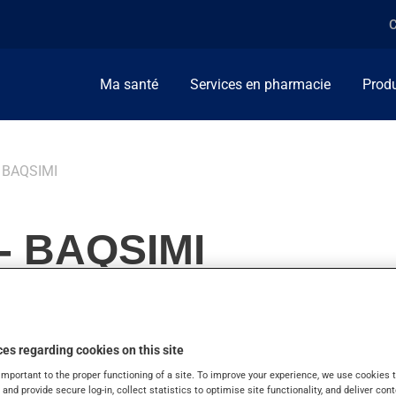
C
Ma santé
Services en pharmacie
Produ
BAQSIMI
- BAQSIMI
es regarding cookies on this site
important to the proper functioning of a site. To improve your experience, we use cookie
s and provide secure log-in, collect statistics to optimise site functionality, and deliver cont