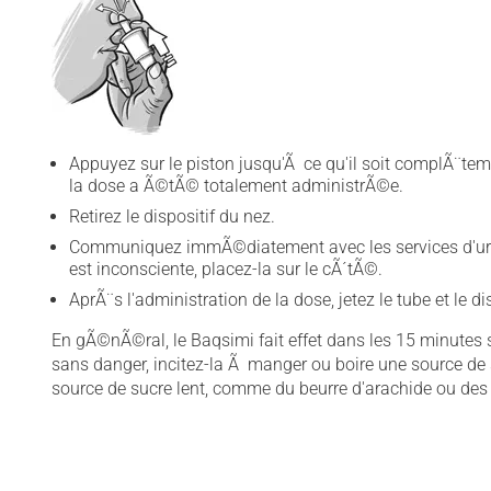
Appuyez sur le piston jusqu'Ã ce qu'il soit complÃ¨tem
la dose a Ã©tÃ© totalement administrÃ©e.
Retirez le dispositif du nez.
Communiquez immÃ©diatement avec les services d'urg
est inconsciente, placez-la sur le cÃ´tÃ©.
AprÃ¨s l'administration de la dose, jetez le tube et le di
En gÃ©nÃ©ral, le Baqsimi fait effet dans les 15 minutes s
sans danger, incitez-la Ã manger ou boire une source de s
source de sucre lent, comme du beurre d'arachide ou des