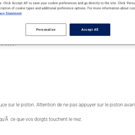
s. Click 'Accept All' to save your cookie preferences and go directly to the site. Click 'Pers
cription of cookie types and additional preference options. For more information about coo
vacy Statement
e.
Personalize
Accept All
le dose.
ce sur le piston. Attention de ne pas appuyer sur le piston avan
u'Ã ce que vos doigts touchent le nez.