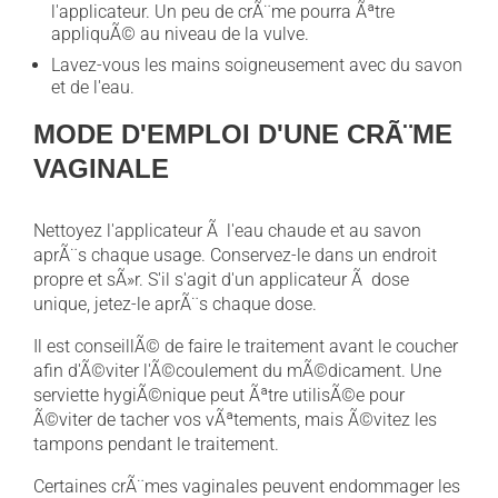
l'applicateur. Un peu de crÃ¨me pourra Ãªtre
appliquÃ© au niveau de la vulve.
Lavez-vous les mains soigneusement avec du savon
et de l'eau.
MODE D'EMPLOI D'UNE CRÃ¨ME
VAGINALE
Nettoyez l'applicateur Ã l'eau chaude et au savon
aprÃ¨s chaque usage. Conservez-le dans un endroit
propre et sÃ»r. S'il s'agit d'un applicateur Ã dose
unique, jetez-le aprÃ¨s chaque dose.
Il est conseillÃ© de faire le traitement avant le coucher
afin d'Ã©viter l'Ã©coulement du mÃ©dicament. Une
serviette hygiÃ©nique peut Ãªtre utilisÃ©e pour
Ã©viter de tacher vos vÃªtements, mais Ã©vitez les
tampons pendant le traitement.
Certaines crÃ¨mes vaginales peuvent endommager les