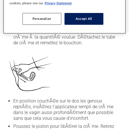
il est possible que vous ayez Ã percer l'embout du
cookies, please see our
Privacy Statement
tube avec le dessus du bouchon.
Fixez l'applicateur au bout du tube ouvert (en le
Personalize
Accept All
glissant ou en le vissant selon le cas).
Appuyez sur le tube pour remplir l'applicateur de
crÃ¨me Ã la quantitÃ© voulue. DÃ©tachez le tube
de crÃ¨me et remettez le bouchon.
En position couchÃ©e sur le dos les genoux
repliÃ©s, insÃ©rez l'applicateur rempli de crÃ¨me
dans le vagin aussi profondÃ©ment que possible
sans que cela vous cause d'inconfort.
Poussez le piston pour libÃ©rer la crÃ¨me. Retirez