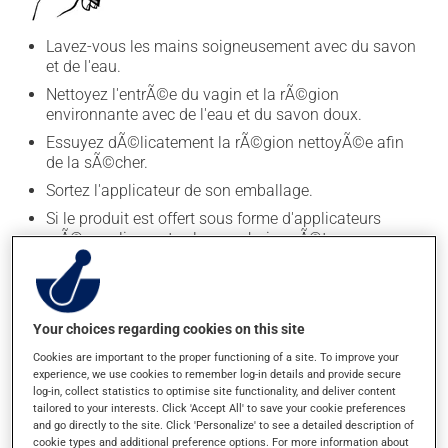
Lavez-vous les mains soigneusement avec du savon
et de l'eau.
Nettoyez l'entrÃ©e du vagin et la rÃ©gion
environnante avec de l'eau et du savon doux.
Essuyez dÃ©licatement la rÃ©gion nettoyÃ©e afin
de la sÃ©cher.
Sortez l'applicateur de son emballage.
Si le produit est offert sous forme d'applicateurs
prÃ©remplis, sautez les prochaines Ã©tapes.
Your choices regarding cookies on this site
Cookies are important to the proper functioning of a site. To improve your
experience, we use cookies to remember log-in details and provide secure
log-in, collect statistics to optimise site functionality, and deliver content
tailored to your interests. Click 'Accept All' to save your cookie preferences
and go directly to the site. Click 'Personalize' to see a detailed description of
Si vous devez prÃ©parer vous-mÃªme l'applicateur,
cookie types and additional preference options. For more information about