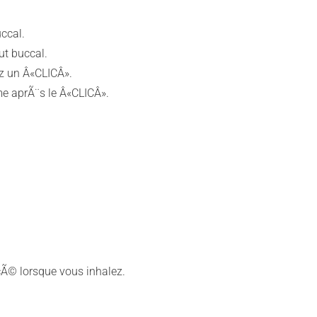
ccal.
ut buccal.
ez un Â«CLICÂ».
me aprÃ¨s le Â«CLICÂ».
cÃ© lorsque vous inhalez.