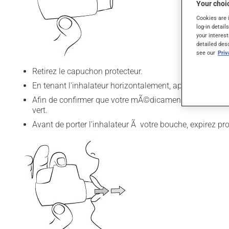
Your choic
Cookies are 
log-in detail
your interest
detailed des
see our
Pri
Retirez le capuchon protecteur.
En tenant l'inhalateur horizontalement, appuyez Ã fon
Afin de confirmer que votre mÃ©dicament est prÃªt pou
vert
.
Avant de porter l'inhalateur Ã votre bouche, expirez p