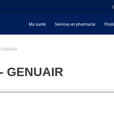
C
Ma santé
Services en pharmacie
Produ
GENUAIR
- GENUAIR