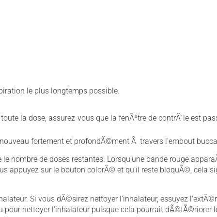
spiration le plus longtemps possible.
toute la dose, assurez-vous que la fenÃªtre de contrÃ´le est p
z Ã nouveau fortement et profondÃ©ment Ã travers l'embout bucca
ue le nombre de doses restantes. Lorsqu'une bande rouge appara
ous appuyez sur le bouton colorÃ© et qu'il reste bloquÃ©, cela si
alateur. Si vous dÃ©sirez nettoyer l'inhalateur, essuyez l'extÃ©r
 pour nettoyer l'inhalateur puisque cela pourrait dÃ©tÃ©riorer l