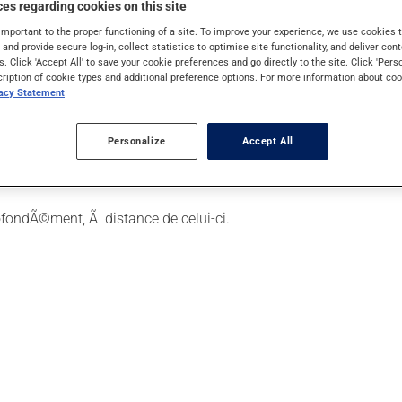
es regarding cookies on this site
important to the proper functioning of a site. To improve your experience, we use cookie
s and provide secure log-in, collect statistics to optimise site functionality, and deliver cont
s. Click 'Accept All' to save your cookie preferences and go directly to the site. Click 'Pers
cription of cookie types and additional preference options. For more information about coo
vacy Statement
Personalize
Accept All
d sur le bouton colorÃ© et
relÃ¢chez-le
.
r l'inhalation, assurez-vous que la fenÃªtre de contrÃ´le est p
rofondÃ©ment, Ã distance de celui-ci.