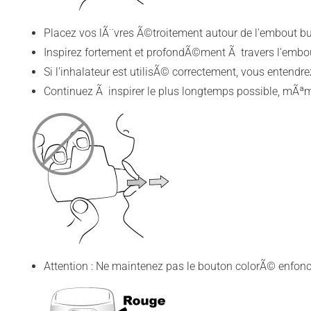
Placez vos lÃ¨vres Ã©troitement autour de l'embout bu
Inspirez fortement et profondÃ©ment Ã travers l'embo
Si l'inhalateur est utilisÃ© correctement, vous entendr
Continuez Ã inspirer le plus longtemps possible, mÃª
Attention : Ne maintenez pas le bouton colorÃ© enfon