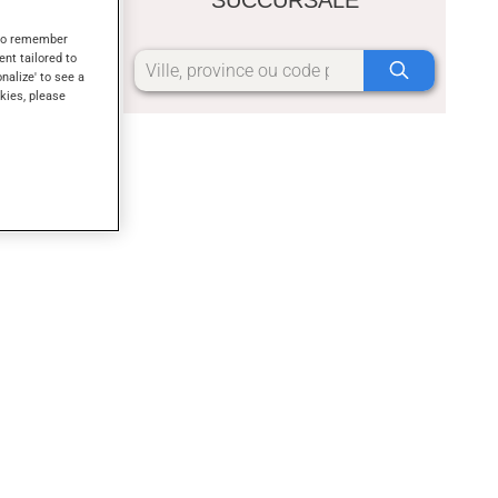
s to remember
ent tailored to
onalize' to see a
kies, please
assÃ©e au