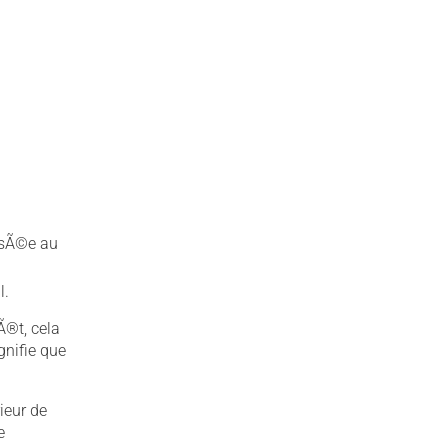
assÃ©e au
l.
Ã®t, cela
gnifie que
ieur de
e