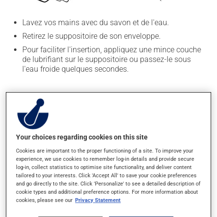
Lavez vos mains avec du savon et de l'eau.
Retirez le suppositoire de son enveloppe.
Pour faciliter l'insertion, appliquez une mince couche
de lubrifiant sur le suppositoire ou passez-le sous
l'eau froide quelques secondes.
Your choices regarding cookies on this site
Cookies are important to the proper functioning of a site. To improve your
Insertion en position couchÃ©e :
experience, we use cookies to remember log-in details and provide secure
log-in, collect statistics to optimise site functionality, and deliver content
tailored to your interests. Click 'Accept All' to save your cookie preferences
Ã‰tendez-vous sur le cÃ´tÃ© gauche et pliez la
and go directly to the site. Click 'Personalize' to see a detailed description of
jambe droite vers l'avant pour maintenir l'Ã©quilibre.
cookie types and additional preference options. For more information about
InsÃ©rez le suppositoire dans le rectum en le
cookies, please see our
Privacy Statement
poussant dÃ©licatement vers votre nombril.