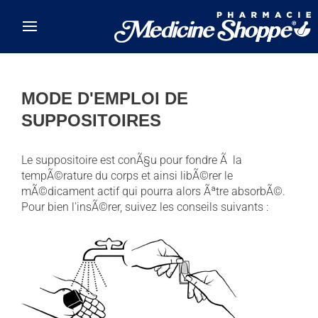
Skip to main content
MODE D'EMPLOI DE
SUPPOSITOIRES
Le suppositoire est conÃ§u pour fondre Ã la
tempÃ©rature du corps et ainsi libÃ©rer le
mÃ©dicament actif qui pourra alors Ãªtre absorbÃ©.
Pour bien l'insÃ©rer, suivez les conseils suivants :