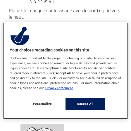
Placez le masque sur le visage avec le bord rigide vers
le haut.
S'il s'agit d'un masque médical, assurez-vous de
mettre le côté blanc vers votre visage et le côté bleu
vers l'extérieur.
Your choices regarding cookies on this site
Cookies are important to the proper functioning of a site. To improve your
experience, we use cookies to remember log-in details and provide secure
log-in, collect statistics to optimise site functionality, and deliver content
tailored to your interests. Click 'Accept All' to save your cookie preferences
and go directly to the site. Click 'Personalize' to see a detailed description of
cookie types and additional preference options. For more information about
cookies, please see our
Privacy Statement
Fixez les attaches (p. ex. élastiques, cordons) derrière
Personalize
Accept All
les oreilles ou derrière la tête.