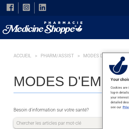
Skip to main content
ACCUEIL
PHARM/ASSIST
MODES D'EMPLOI
MODES D'EMPLO
Your choic
Cookies are 
log-in detail
your interest
detailed des
see our
Pri
Besoin d'information sur votre santé?