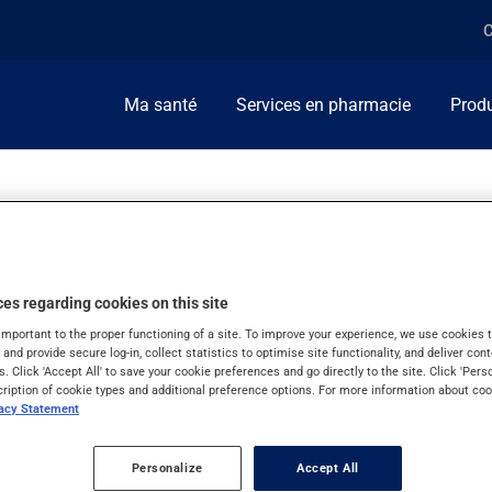
C
Ma santé
Services en pharmacie
Produ
I
es regarding cookies on this site
important to the proper functioning of a site. To improve your experience, we use cookie
s and provide secure log-in, collect statistics to optimise site functionality, and deliver cont
s. Click 'Accept All' to save your cookie preferences and go directly to the site. Click 'Pers
cription of cookie types and additional preference options. For more information about coo
vacy Statement
Personalize
Accept All