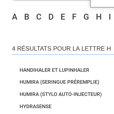
A
B
C
D
E
F
G
H
I
4 RÉSULTATS POUR LA LETTRE H
HANDIHALER ET LUPINHALER
HUMIRA (SERINGUE PRÉREMPLIE)
HUMIRA (STYLO AUTO-INJECTEUR)
HYDRASENSE