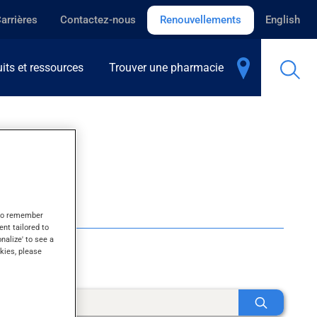
arrières
Contactez-nous
Renouvellements
English
its et ressources
Trouver une pharmacie
s to remember
ent tailored to
onalize' to see a
kies, please