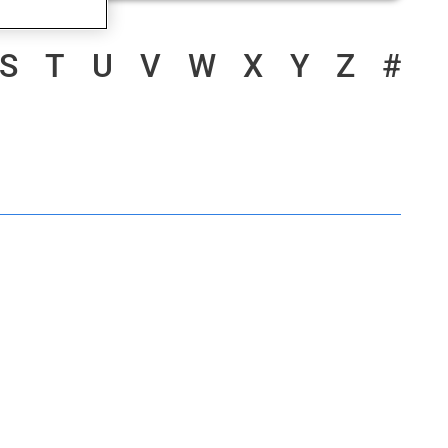
S
T
U
V
W
X
Y
Z
#