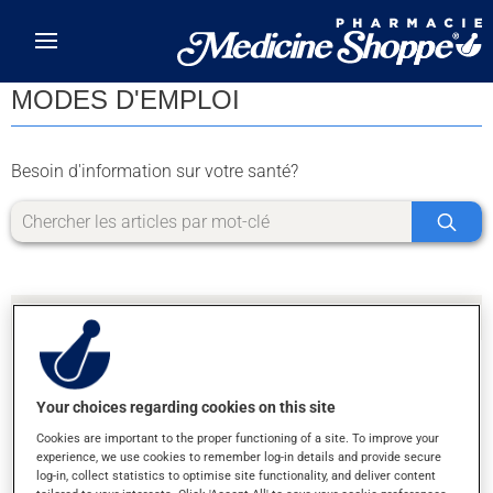
Skip to main content
MODES D'EMPLOI
Besoin d'information sur votre santé?
Your choices regarding cookies on this site
DÉSOLÉ, NOUS N'AVONS PAS TROUVÉ DE
Cookies are important to the proper functioning of a site. To improve your
RÉSULTATS POUR LA LETTRE N
experience, we use cookies to remember log-in details and provide secure
log-in, collect statistics to optimise site functionality, and deliver content