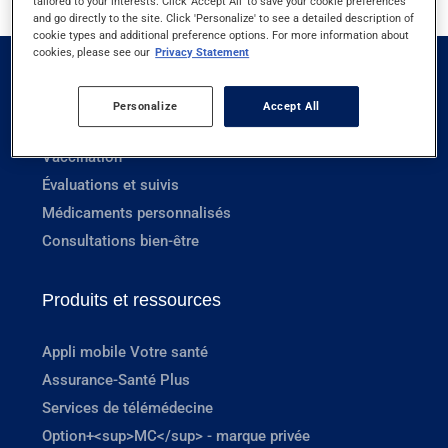
tailored to your interests. Click 'Accept All' to save your cookie preferences
and go directly to the site. Click 'Personalize' to see a detailed description of
cookie types and additional preference options. For more information about
cookies, please see our
Privacy Statement
Services en pharmacie
Personalize
Accept All
Prescriptions
Vaccination
Évaluations et suivis
Médicaments personnalisés
Consultations bien-être
Produits et ressources
Appli mobile Votre santé
Assurance-Santé Plus
Services de télémédecine
Option+<sup>MC</sup> - marque privée