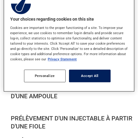
POMMADE POUR LES YEUX
Your choices regarding cookies on this site
POMMADE RECTALE
Cookies are important to the proper functioning of a site. To improve your
experience, we use cookies to remember log-in details and provide secure
log-in, collect statistics to optimise site functionality, and deliver content
PRÉCAUTIONS - MÉDICAMENT
tailored to your interests. Click 'Accept All' to save your cookie preferences
and go directly to the site. Click 'Personalize' to see a detailed description of
ANTINÉOPLASIQUE
cookie types and additional preference options. For more information about
cookies, please see our
Privacy Statement
PRÉCAUTIONS - PRODUITS DANGEREUX
Personalize
Accept All
PRÉLÈVEMENT D'UN INJECTABLE À PARTIR
D'UNE AMPOULE
PRÉLÈVEMENT D'UN INJECTABLE À PARTIR
D'UNE FIOLE