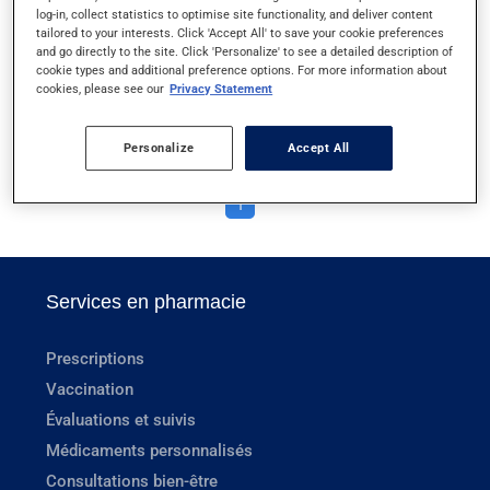
log-in, collect statistics to optimise site functionality, and deliver content
VAPORISATEUR DE NITROGLYCÉRINE
tailored to your interests. Click 'Accept All' to save your cookie preferences
and go directly to the site. Click 'Personalize' to see a detailed description of
VAPORISATEUR NASAL
cookie types and additional preference options. For more information about
cookies, please see our
Privacy Statement
VICTOZA ET SAXENDA
Personalize
Accept All
1
Services en pharmacie
Prescriptions
Vaccination
Évaluations et suivis
Médicaments personnalisés
Consultations bien-être