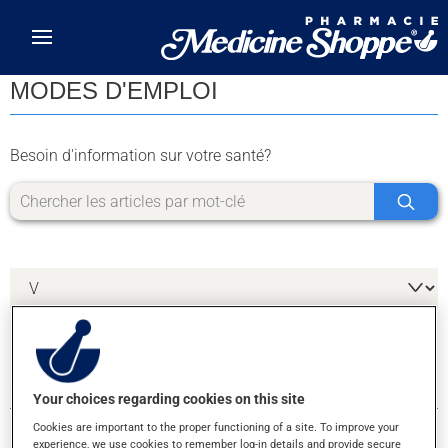
Skip to main content
MODES D'EMPLOI
Besoin d'information sur votre santé?
3 RÉSULTATS POUR LA LETTRE V
Your choices regarding cookies on this site
Cookies are important to the proper functioning of a site. To improve your
experience, we use cookies to remember log-in details and provide secure