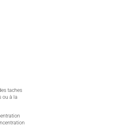
 des taches
s ou à la
centration
oncentration