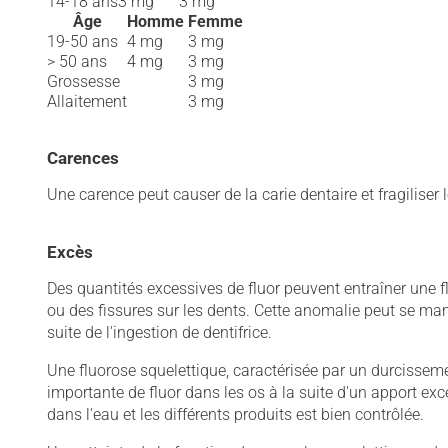
14-18 ans
3 mg
3 mg
Âge
Homme
Femme
19-50 ans
4 mg
3 mg
> 50 ans
4 mg
3 mg
Grossesse
3 mg
Allaitement
3 mg
Carences
Une carence peut causer de la carie dentaire et fragiliser l
Excès
Des quantités excessives de fluor peuvent entraîner une f
ou des fissures sur les dents. Cette anomalie peut se man
suite de l'ingestion de dentifrice.
Une fluorose squelettique, caractérisée par un durcissemen
importante de fluor dans les os à la suite d'un apport exc
dans l'eau et les différents produits est bien contrôlée.