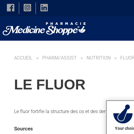
Skip to main content
ACCUEIL
PHARM/ASSIST
NUTRITION
FLUO
LE FLUOR
Le fluor fortifie la structure des os et des dents et prévient
Sources
Your choic