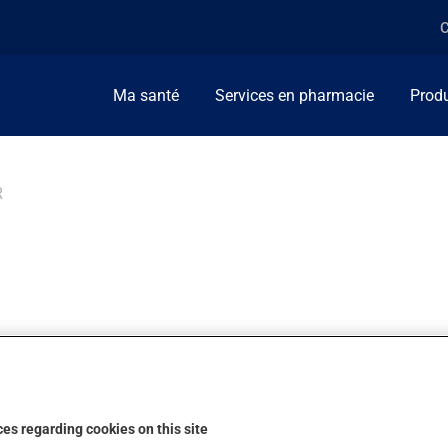
C
Ma santé
Services en pharmacie
Produ
R
 la carie dentaire.
es regarding cookies on this site