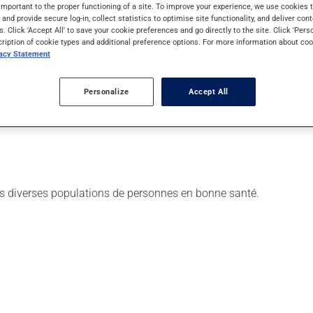
important to the proper functioning of a site. To improve your experience, we use cookie
ncentrations sont généralement très faibles.
s and provide secure log-in, collect statistics to optimise site functionality, and deliver cont
s. Click 'Accept All' to save your cookie preferences and go directly to the site. Click 'Pers
ollusques (huître, moule, palourde, pétoncle, pieuvre, calmar), le
cription of cookie types and additional preference options. For more information about coo
aisins secs, orange) et légumes (pommes de terre, betterave) en co
vacy Statement
Personalize
Accept All
nir la carie dentaire, Santé Canada recommande l'ajout de fluor 
u fluorée. Il est aussi recommandé d'utiliser sur une base réguli
s diverses populations de personnes en bonne santé.