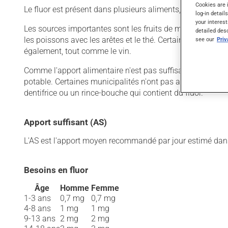
Cookies are 
Le fluor est présent dans plusieurs aliments, mais les co
log-in detail
your interest
Les sources importantes sont les fruits de mer, dont les m
detailed des
les poissons avec les arêtes et le thé. Certains fruits (r
see our
Pri
également, tout comme le vin.
Comme l'apport alimentaire n'est pas suffisant pour préve
potable. Certaines municipalités n'ont pas accès à de l'ea
dentifrice ou un rince-bouche qui contient du fluor.
Apport suffisant (AS)
L'AS est l'apport moyen recommandé par jour estimé dan
Besoins en fluor
Âge
Homme
Femme
1-3 ans
0,7 mg
0,7 mg
4-8 ans
1 mg
1 mg
9-13 ans
2 mg
2 mg