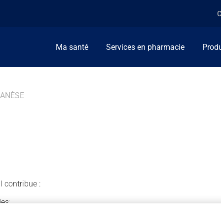
C
Ma santé
Services en pharmacie
Produ
ANÈSE
 contribue :
es;
 des dommages causés aux cellules;