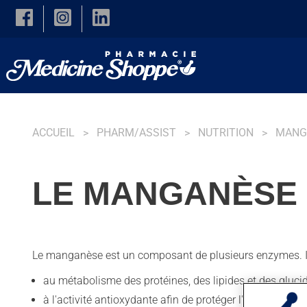
Skip to main content
ACCUEIL
PHARM/ASSIST
NUTRITION
MANG
LE MANGANÈSE
Le manganèse est un composant de plusieurs enzymes. Il
au métabolisme des protéines, des lipides et des glucid
à l'activité antioxydante afin de protéger l'organisme