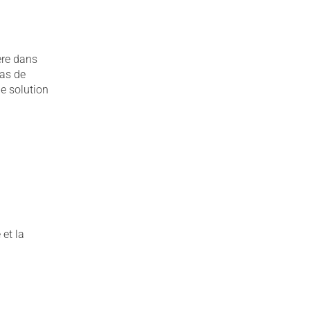
ère dans
as de
e solution
et la