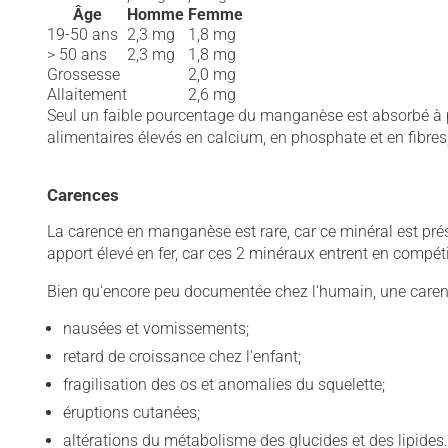
Âge
Homme
Femme
19-50 ans
2,3 mg
1,8 mg
> 50 ans
2,3 mg
1,8 mg
Grossesse
2,0 mg
Allaitement
2,6 mg
Seul un faible pourcentage du manganèse est absorbé à pa
alimentaires élevés en calcium, en phosphate et en fibres
Carences
La carence en manganèse est rare, car ce minéral est pré
apport élevé en fer, car ces 2 minéraux entrent en compéti
Bien qu'encore peu documentée chez l'humain, une caren
nausées et vomissements;
retard de croissance chez l'enfant;
fragilisation des os et anomalies du squelette;
éruptions cutanées;
altérations du métabolisme des glucides et des lipides.