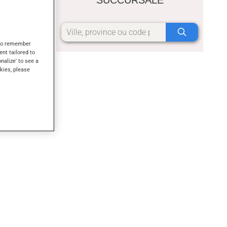
s to remember
ent tailored to
onalize' to see a
kies, please
mer