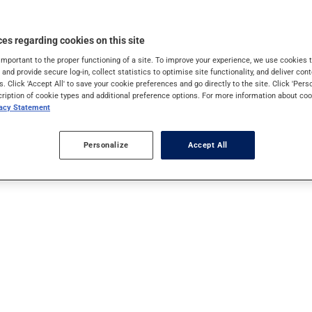
ucteur;
es regarding cookies on this site
atrisation des plaies.
important to the proper functioning of a site. To improve your experience, we use cookie
s and provide secure log-in, collect statistics to optimise site functionality, and deliver cont
s. Click 'Accept All' to save your cookie preferences and go directly to the site. Click 'Pers
cription of cookie types and additional preference options. For more information about coo
vacy Statement
légumes, les produits céréaliers et certains poissons et fruits de 
 thé, le café et le vin en contiennent également.
Personalize
Accept All