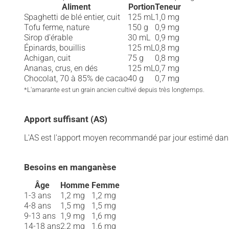
Aliment
Portion
Teneur
Spaghetti de blé entier, cuit
125 mL
1,0 mg
Tofu ferme, nature
150 g
0,9 mg
Sirop d'érable
30 mL
0,9 mg
Épinards, bouillis
125 mL
0,8 mg
Achigan, cuit
75 g
0,8 mg
Ananas, crus, en dés
125 mL
0,7 mg
Chocolat, 70 à 85% de cacao
40 g
0,7 mg
*L'amarante est un grain ancien cultivé depuis très longtemps.
Apport suffisant (AS)
L'AS est l'apport moyen recommandé par jour estimé dan
Besoins en manganèse
Âge
Homme
Femme
1-3 ans
1,2 mg
1,2 mg
4-8 ans
1,5 mg
1,5 mg
9-13 ans
1,9 mg
1,6 mg
14-18 ans
2,2 mg
1,6 mg