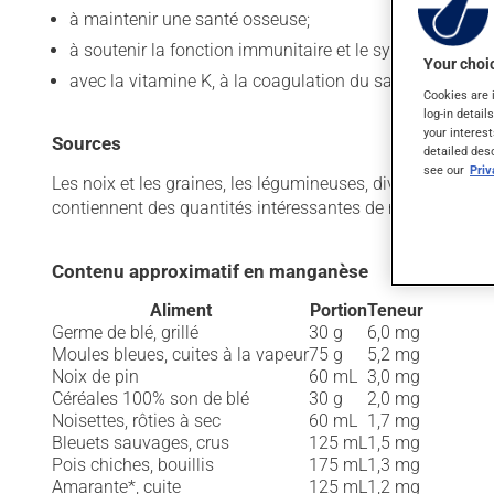
à maintenir une santé osseuse;
à soutenir la fonction immunitaire et le système reprod
Your choic
avec la vitamine K, à la coagulation du sang et à la cic
Cookies are 
log-in detail
your interest
Sources
detailed des
see our
Pri
Les noix et les graines, les légumineuses, divers fruits et 
contiennent des quantités intéressantes de manganèse. Le
Contenu approximatif en manganèse
Aliment
Portion
Teneur
Germe de blé, grillé
30 g
6,0 mg
Moules bleues, cuites à la vapeur
75 g
5,2 mg
Noix de pin
60 mL
3,0 mg
Céréales 100% son de blé
30 g
2,0 mg
Noisettes, rôties à sec
60 mL
1,7 mg
Bleuets sauvages, crus
125 mL
1,5 mg
Pois chiches, bouillis
175 mL
1,3 mg
Amarante*, cuite
125 mL
1,2 mg