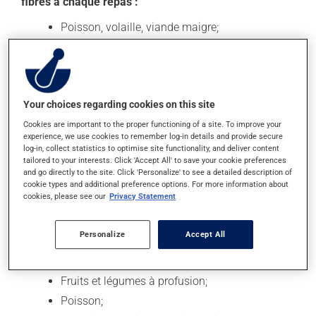
fibres à chaque repas :
Poisson, volaille, viande maigre;
Légumineuses, tofu, œufs;
Produits laitiers faibles en gras;
Produits céréaliers à grains entiers;
Your choices regarding cookies on this site
Fruits et légumes;
Cookies are important to the proper functioning of a site. To improve your
Noix.
experience, we use cookies to remember log-in details and provide secure
log-in, collect statistics to optimise site functionality, and deliver content
En raison du métabolisme qui ralentit (le nombre
tailored to your interests. Click 'Accept All' to save your cookie preferences
de calories brûlées au repos diminue), une légère
and go directly to the site. Click 'Personalize' to see a detailed description of
prise de poids (en moyenne entre 2 et 4 kg ou
cookie types and additional preference options. For more information about
cookies, please see our
Privacy Statement
5 et 9 livres) peut être observée. Ces aliments
aideront à réguler l'appétit, éviter les fringales et
le grignotage et préserver la masse musculaire.
Personalize
Accept All
Adopter une alimentation de type méditerranéen :
Fruits et légumes à profusion;
Poisson;