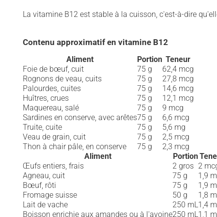
La vitamine B12 est stable à la cuisson, c'est-à-dire qu'ell
Contenu approximatif en vitamine B12
Aliment
Portion
Teneur
Foie de bœuf, cuit
75 g
62,4 mcg
Rognons de veau, cuits
75 g
27,8 mcg
Palourdes, cuites
75 g
14,6 mcg
Huîtres, crues
75 g
12,1 mcg
Maquereau, salé
75 g
9 mcg
Sardines en conserve, avec arêtes
75 g
6,6 mcg
Truite, cuite
75 g
5,6 mg
Veau de grain, cuit
75 g
2,5 mcg
Thon à chair pâle, en conserve
75 g
2,3 mcg
Aliment
Portion
Tene
Œufs entiers, frais
2 gros
2 mc
Agneau, cuit
75 g
1,9 
Bœuf, rôti
75 g
1,9 
Fromage suisse
50 g
1,8 
Lait de vache
250 mL
1,4 
Boisson enrichie aux amandes ou à l'avoine
250 mL
1,1 