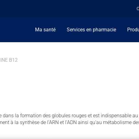
C
Ma santé
Services en pharmacie
Produ
INE B12
2
e dans la formation des globules rouges et est indispensable au
ment à la synthèse de l'ARN et l'ADN ainsi qu'au métabolisme de