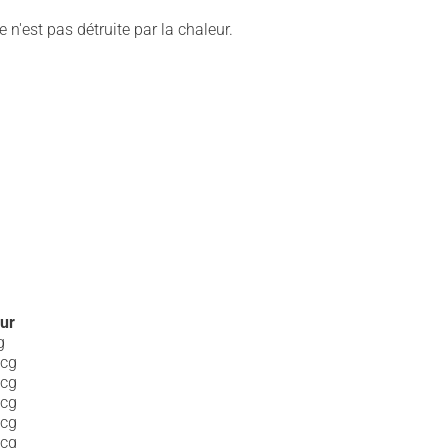
e n'est pas détruite par la chaleur.
ur
g
mcg
mcg
mcg
mcg
mcg