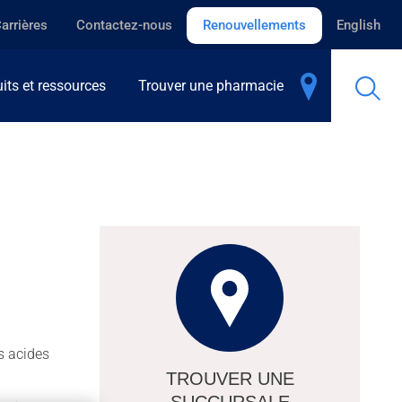
arrières
Contactez-nous
Renouvellements
English
its et ressources
Trouver une pharmacie
s acides
TROUVER UNE
SUCCURSALE