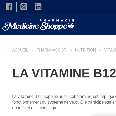
Skip to main content
ACCUEIL
PHARM/ASSIST
NUTRITION
VITAM
LA VITAMINE B1
La vitamine B12, appelée aussi cobalamine, est impliqué
fonctionnement du système nerveux. Elle participe égale
aminés et des acides gras.