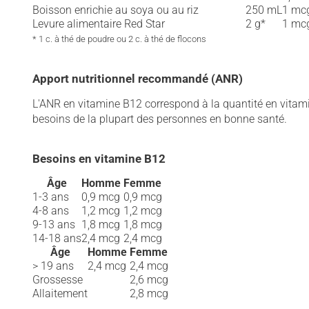
Boisson enrichie au soya ou au riz
250 mL
1 mc
Levure alimentaire Red Star
2 g*
1 mc
* 1 c. à thé de poudre ou 2 c. à thé de flocons
Apport nutritionnel recommandé (ANR)
L'ANR en vitamine B12 correspond à la quantité en vita
besoins de la plupart des personnes en bonne santé.
Besoins en vitamine B12
Âge
Homme
Femme
1-3 ans
0,9 mcg
0,9 mcg
4-8 ans
1,2 mcg
1,2 mcg
9-13 ans
1,8 mcg
1,8 mcg
14-18 ans
2,4 mcg
2,4 mcg
Âge
Homme
Femme
> 19 ans
2,4 mcg
2,4 mcg
Grossesse
2,6 mcg
Allaitement
2,8 mcg