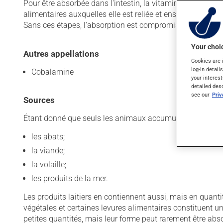
Pour être absorbée dans l'intestin, la vitamine B12 a tout
alimentaires auxquelles elle est reliée et ensuite, elle doi
Sans ces étapes, l'absorption est compromise.
Your choic
Autres appellations
Cookies are 
log-in detail
Cobalamine
your interest
detailed des
see our
Pri
Sources
Étant donné que seuls les animaux accumulent cette vitam
les abats;
la viande;
la volaille;
les produits de la mer.
Les produits laitiers en contiennent aussi, mais en quant
végétales et certaines levures alimentaires constituent 
petites quantités, mais leur forme peut rarement être abs