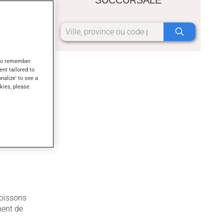
otéines
ntrinsèque.
s to remember
ent tailored to
onalize' to see a
kies, please
dans :
boissons
nent de