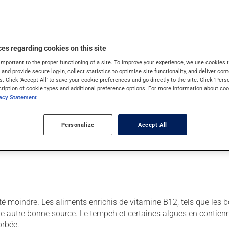
 d'abord besoin de l'acidité de l'estomac pour se détacher des pr
t se lier à une substance produite par l'estomac, appelée facteur i
es regarding cookies on this site
important to the proper functioning of a site. To improve your experience, we use cookie
s and provide secure log-in, collect statistics to optimise site functionality, and deliver cont
s. Click 'Accept All' to save your cookie preferences and go directly to the site. Click 'Pers
cription of cookie types and additional preference options. For more information about coo
vacy Statement
ine dans leur organisme, les meilleures sources se retrouvent 
Personalize
Accept All
ité moindre. Les aliments enrichis de vitamine B12, tels que les 
une autre bonne source. Le tempeh et certaines algues en contien
orbée.