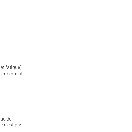
et fatigue)
ctionnement
age de
e n'est pas