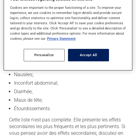
Afin d'éviter toute confusion au niveau de la dose,
consultez l'information inscrite sur l'emballage du
Cookies are important to the proper functioning of a site. To improve your
experience, we use cookies to remember log-in details and provide secure
produit et demandez conseil à votre professionnel(le)
log-in, collect statistics to optimise site functionality, and deliver content
de la santé.
tailored to your interests. Click 'Accept All' to save your cookie preferences
and go directly to the site. Click 'Personalize' to see a detailed description of
cookie types and additional preference options. For more information about
Effets secondaires
cookies, please see our
Privacy Statement
En plus de ses effets recherchés, ce produit peut à
Personalize
Accept All
l'occasion entraîner certains effets secondaires,
notamment :
Nausées;
Inconfort abdominal;
Diarrhée;
Maux de tête;
Étourdissements.
Cette liste n'est pas complète. Elle présente les effets
secondaires les plus fréquents et les plus pertinents. Si
vous pensez avoir des effets secondaires, discutez-en