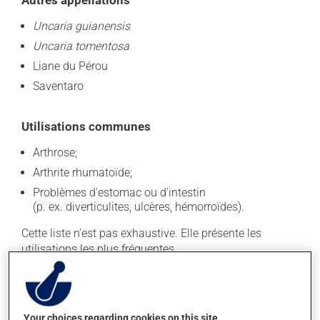
Autres appellations
Uncaria guianensis
Uncaria tomentosa
Liane du Pérou
Saventaro
Utilisations communes
Arthrose;
Arthrite rhumatoïde;
Problèmes d'estomac ou d'intestin
(p. ex. diverticulites, ulcères, hémorroïdes).
Cette liste n'est pas exhaustive. Elle présente les
utilisations les plus fréquentes.
Les doses recommandées des produits de santé
naturels peuvent varier selon la partie de la plante
utilisée et la présentation de la substance, entre autres.
Your choices regarding cookies on this site