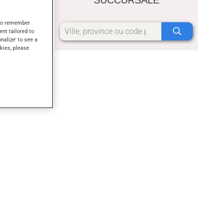
ie orale
s to remember
tres
ent tailored to
onalize' to see a
kies, please