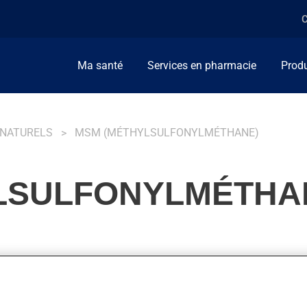
C
Ma santé
Services en pharmacie
Produ
 NATURELS
MSM (MÉTHYLSULFONYLMÉTHANE)
LSULFONYLMÉTHA
 les aliments et le corps humain. Il est impliqué dans le proce
le cartilage). Le MSM aurait également une potentielle propriété a