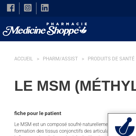
Skip to main content
ACCUEIL
PHARM/ASSIST
PRODUITS DE SANTÉ
LE MSM (MÉTHY
fiche pour le patient
Le MSM est un composé soufré naturellement présent dans
formation des tissus conjonctifs des articulations (p. ex. 