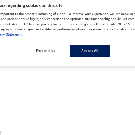
 problèmes articulaires. Ce produit est habituellement pris par vo
es regarding cookies on this site
important to the proper functioning of a site. To improve your experience, we use cookie
t le MSM, bien que plusieurs suppléments contiennent aussi d'au
s and provide secure log-in, collect statistics to optimise site functionality, and deliver cont
s. Click 'Accept All' to save your cookie preferences and go directly to the site. Click 'Pers
e.
cription of cookie types and additional preference options. For more information about coo
vacy Statement
Personalize
Accept All
).