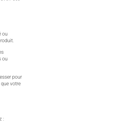
é ou
roduit.
es
s ou
cesser pour
) que votre
 :