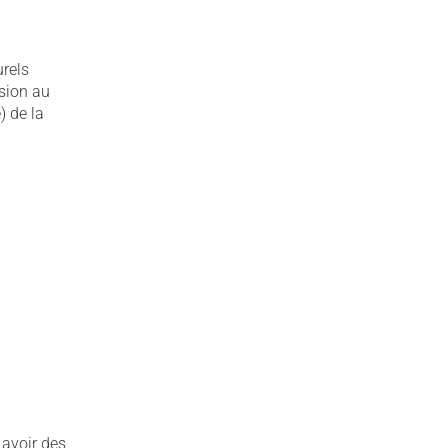
rels
usion au
) de la
 avoir des