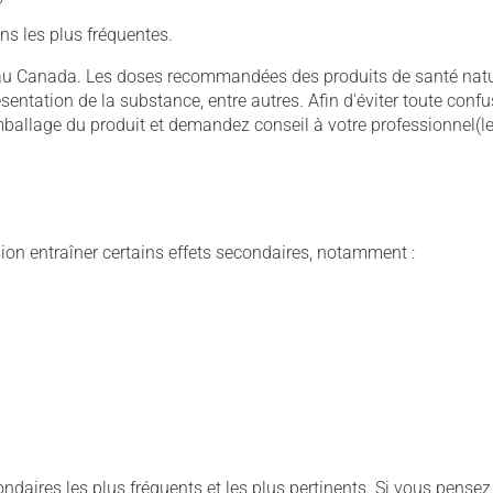
ons les plus fréquentes.
au Canada. Les doses recommandées des produits de santé natu
résentation de la substance, entre autres. Afin d'éviter toute conf
emballage du produit et demandez conseil à votre professionnel(le
sion entraîner certains effets secondaires, notamment :
condaires les plus fréquents et les plus pertinents. Si vous pensez