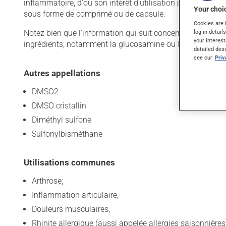
inflammatoire, d'où son intérêt d'utilisation pour certains
Your choic
sous forme de comprimé ou de capsule.
Cookies are 
Notez bien que l'information qui suit concerne seulemen
log-in detail
your interest
ingrédients, notamment la glucosamine ou la chondroïtin
detailed des
see our
Pri
Autres appellations
DMSO2
DMSO cristallin
Diméthyl sulfone
Sulfonylbisméthane
Utilisations communes
Arthrose;
Inflammation articulaire;
Douleurs musculaires;
Rhinite allergique (aussi appelée allergies saisonnières