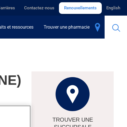
arrières
Contactez-nous
Renouvellements
English
its et ressources
Trouver une pharmacie
NE)
ssus de
TROUVER UNE
nti-
SUCCURSALE