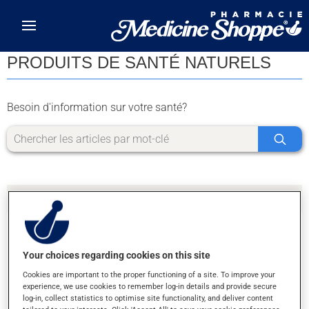
Skip to main content
PRODUITS DE SANTÉ NATURELS
Besoin d'information sur votre santé?
Your choices regarding cookies on this site
DÉSOLÉ, NOUS N'AVONS PAS TROUVÉ DE
Cookies are important to the proper functioning of a site. To improve your
RÉSULTATS POUR LA LETTRE #
experience, we use cookies to remember log-in details and provide secure
log-in, collect statistics to optimise site functionality, and deliver content