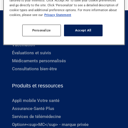
tailored to your interests. Click 'Accept All' to save your cookie preferences
and go directly to the site. Click 'Personalize' to see a detailed description of
cookie types and additional preference options. For more information about
cookies, please see our
Privacy Statement
Services en pharmacie
Personalize
Accept All
Prescriptions
Vaccination
Évaluations et suivis
Médicaments personnalisés
Consultations bien-être
Produits et ressources
Appli mobile Votre santé
Assurance-Santé Plus
Services de télémédecine
Option+<sup>MC</sup> - marque privée