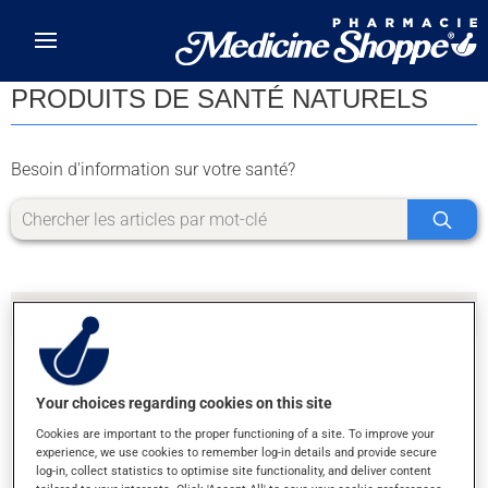
Skip to main content
PRODUITS DE SANTÉ NATURELS
Besoin d'information sur votre santé?
Your choices regarding cookies on this site
DÉSOLÉ, NOUS N'AVONS PAS TROUVÉ DE
Cookies are important to the proper functioning of a site. To improve your
RÉSULTATS POUR LA LETTRE Y
experience, we use cookies to remember log-in details and provide secure
log-in, collect statistics to optimise site functionality, and deliver content