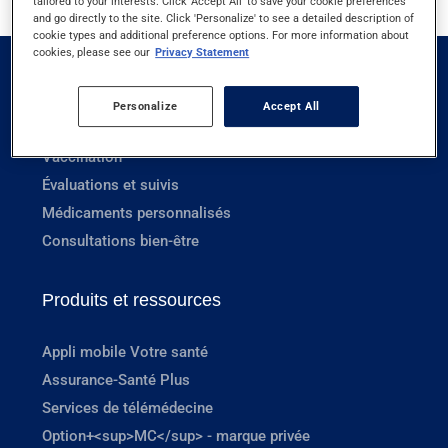
tailored to your interests. Click 'Accept All' to save your cookie preferences
and go directly to the site. Click 'Personalize' to see a detailed description of
cookie types and additional preference options. For more information about
cookies, please see our
Privacy Statement
Services en pharmacie
Personalize
Accept All
Prescriptions
Vaccination
Évaluations et suivis
Médicaments personnalisés
Consultations bien-être
Produits et ressources
Appli mobile Votre santé
Assurance-Santé Plus
Services de télémédecine
Option+<sup>MC</sup> - marque privée