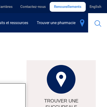
arrières
Contactez-nous
Renouvellements
English
its et ressources
Trouver une pharmacie
 et se
TROUVER UNE
plissant les
SUCCURSALE