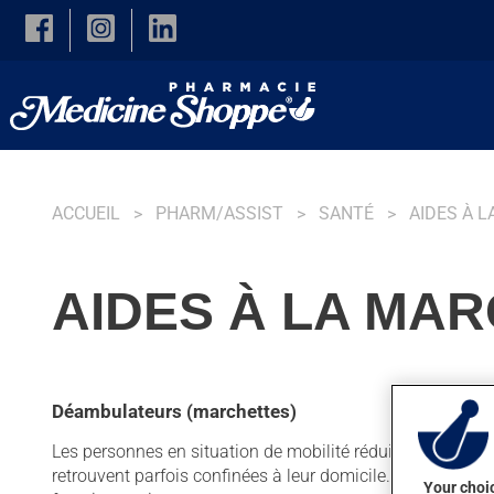
Skip to main content
ACCUEIL
PHARM/ASSIST
SANTÉ
AIDES À 
AIDES À LA MA
Déambulateurs (marchettes)
Les personnes en situation de mobilité réduite sont souven
retrouvent parfois confinées à leur domicile. Les aides à 
Your choic