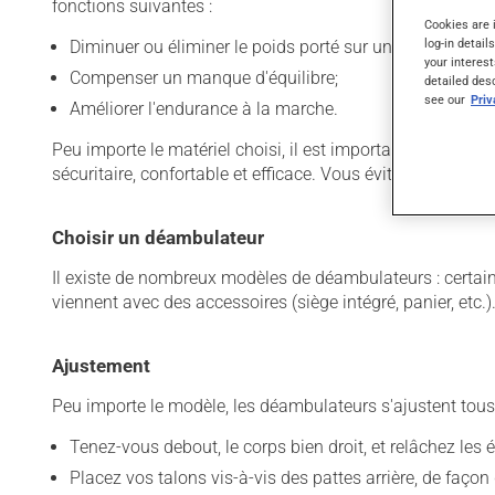
fonctions suivantes :
Cookies are 
log-in detail
Diminuer ou éliminer le poids porté sur une jambe blessé
your interest
Compenser un manque d'équilibre;
detailed des
see our
Pri
Améliorer l'endurance à la marche.
Peu importe le matériel choisi, il est important de bien l
sécuritaire, confortable et efficace. Vous éviterez du mêm
Choisir un déambulateur
Il existe de nombreux modèles de déambulateurs : certains
viennent avec des accessoires (siège intégré, panier, etc.)
Ajustement
Peu importe le modèle, les déambulateurs s'ajustent tous 
Tenez-vous debout, le corps bien droit, et relâchez les 
Placez vos talons vis-à-vis des pattes arrière, de façon