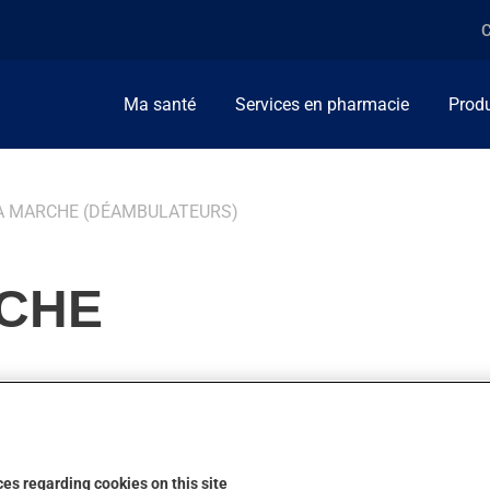
C
Ma santé
Services en pharmacie
Produ
LA MARCHE (DÉAMBULATEURS)
RCHE
t limitées dans les activités auxquelles elles peuvent participer
la marche peuvent aider à retrouver une certaine mobilité en rem
es regarding cookies on this site