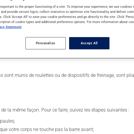
important to the proper functioning of a site. To improve your experience, we use cookie
s and provide secure log-in, collect statistics to optimise site functionality, and deliver cont
e, fragile ou faible;
s. Click 'Accept All' to save your cookie preferences and go directly to the site. Click 'Pers
cription of cookie types and additional preference options. For more information about coo
vacy Statement
'ajuster et d'employer la bonne technique de marche pour en faire
Personalize
Accept All
e coup les chutes et les blessures.
 sont munis de roulettes ou de dispositifs de freinage, sont pli
.
de la même façon. Pour ce faire, suivez les étapes suivantes :
épaules;
 que votre corps ne touche pas la barre avant;