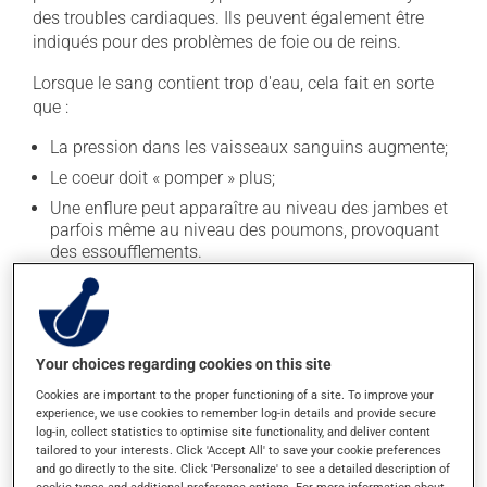
des troubles cardiaques. Ils peuvent également être
indiqués pour des problèmes de foie ou de reins.
Lorsque le sang contient trop d'eau, cela fait en sorte
que :
La pression dans les vaisseaux sanguins augmente;
Le coeur doit « pomper » plus;
Une enflure peut apparaître au niveau des jambes et
parfois même au niveau des poumons, provoquant
des essoufflements.
Donc, les diurétiques permettent de diminuer le travail
du coeur et de diminuer la pression artérielle en
favorisant l'élimination du surplus d'eau dans le sang.
Your choices regarding cookies on this site
Cookies are important to the proper functioning of a site. To improve your
Les tisanes diurétiques sont-elles efficaces et
experience, we use cookies to remember log-in details and provide secure
sécuritaires?
log-in, collect statistics to optimise site functionality, and deliver content
tailored to your interests. Click 'Accept All' to save your cookie preferences
Bien que certains produits de santé naturels possèdent
and go directly to the site. Click 'Personalize' to see a detailed description of