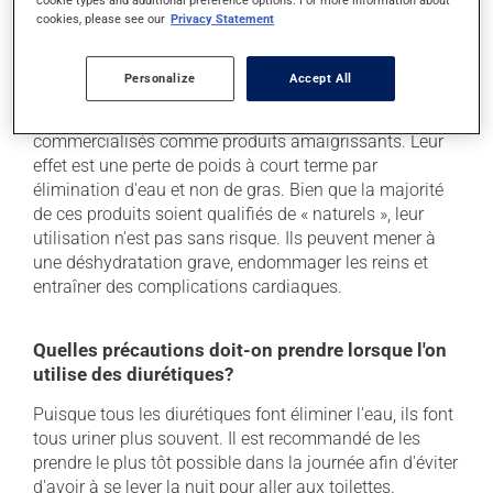
des propriétés diurétiques, aucune étude de qualité ne
cookie types and additional preference options. For more information about
cookies, please see our
Privacy Statement
supporte que ceux-ci soient suffisants pour corriger un
problème d'enflure, et encore moins un problème au
coeur.
Personalize
Accept All
De plus, la majorité de ces produits sont
commercialisés comme produits amaigrissants. Leur
effet est une perte de poids à court terme par
élimination d'eau et non de gras. Bien que la majorité
de ces produits soient qualifiés de « naturels », leur
utilisation n'est pas sans risque. Ils peuvent mener à
une déshydratation grave, endommager les reins et
entraîner des complications cardiaques.
Quelles précautions doit-on prendre lorsque l'on
utilise des diurétiques?
Puisque tous les diurétiques font éliminer l'eau, ils font
tous uriner plus souvent. Il est recommandé de les
prendre le plus tôt possible dans la journée afin d'éviter
d'avoir à se lever la nuit pour aller aux toilettes.