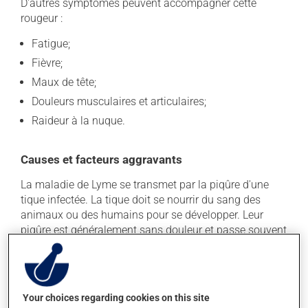
D'autres symptômes peuvent accompagner cette
rougeur :
Fatigue;
Fièvre;
Maux de tête;
Douleurs musculaires et articulaires;
Raideur à la nuque.
Causes et facteurs aggravants
La maladie de Lyme se transmet par la piqûre d'une
tique infectée. La tique doit se nourrir du sang des
animaux ou des humains pour se développer. Leur
piqûre est généralement sans douleur et passe souvent
inaperçue. La taille de la tique adulte est de
1 à 3 millimètres avant de se nourrir et elle peut tripler
de volume lorsqu'elle est remplie de sang, pour
atteindre la grosseur d'un pépin de pomme.
Your choices regarding cookies on this site