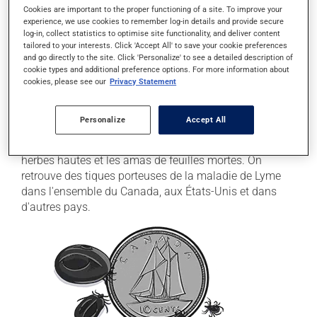
Les tiques immatures, appelées nymphes, peuvent
Cookies are important to the proper functioning of a site. To improve your
experience, we use cookies to remember log-in details and provide secure
également transmettre la maladie. Elles sont de très
log-in, collect statistics to optimise site functionality, and deliver content
petite taille et restent attachées à la peau plus
tailored to your interests. Click 'Accept All' to save your cookie preferences
longtemps avant d'être détectées. La tique infectée doit
and go directly to the site. Click 'Personalize' to see a detailed description of
cookie types and additional preference options. For more information about
généralement rester accrochée à la peau durant une
cookies, please see our
Privacy Statement
période de 36 à 48 heures ou plus pour transmettre la
maladie.
Personalize
Accept All
Les tiques ne volent pas et ne sautent pas. Elles se
trouvent normalement dans les forêts, les boisés, les
herbes hautes et les amas de feuilles mortes. On
retrouve des tiques porteuses de la maladie de Lyme
dans l'ensemble du Canada, aux États-Unis et dans
d'autres pays.