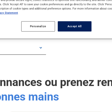
s and provide secure log-in, collect statistics to optimise site functionality, and deliver cont
s. Click 'Accept All' to save your cookie preferences and go directly to the site. Click 'Pers
cription of cookie types and additional preference options. For more information about coo
vacy Statement
Personalize
Accept All
onnances ou prenez re
bonnes mains