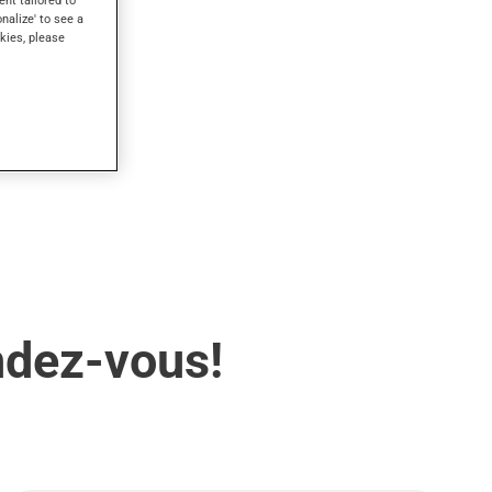
ent tailored to
onalize' to see a
kies, please
ndez-vous!