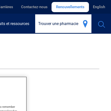
arrières
Contactez-nous
Renouvellements
English
its et ressources
Trouver une pharmacie
s to remember