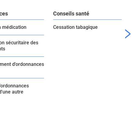
ces
Conseils santé
Te
a médication
Cessation tabagique
Me
on sécuritaire des
ts
ment d'ordonnances
d'ordonnances
d'une autre