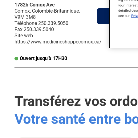
log-in detail
1782b Comox Ave
your interest
Comox, Colombie-Britannique,
detailed des
Itinéraire
see our
Pri
V9M 3M8
Téléphone
250.339.5050
Fax
250.339.5040
Site web
https://www.medicineshoppecomox.ca/
Ouvert jusqu'à 17H30
Transférez vos ord
Votre santé entre 