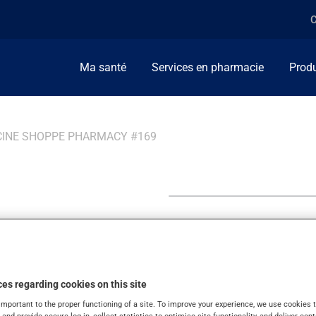
C
Ma santé
Services en pharmacie
Produ
CINE SHOPPE PHARMACY #169
ppe
es regarding cookies on this site
important to the proper functioning of a site. To improve your experience, we use cookie