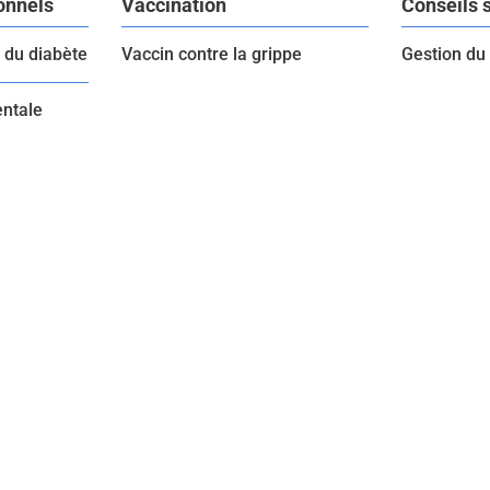
onnels
Vaccination
Conseils 
i du diabète
Vaccin contre la grippe
Gestion du
entale