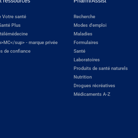
et ressources
Pharm/Assist
e Votre santé
Recherche
Santé Plus
Modes d'emploi
 télémédecine
Maladies
p>MC</sup> - marque privée
Formulaires
s de confiance
Santé
Laboratoires
Produits de santé naturels
Nutrition
Drogues récréatives
Médicaments A-Z