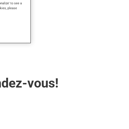
onalize' to see a
kies, please
ndez-vous!