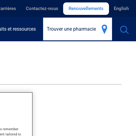
arrières
Contactez-nous
Renouvellements
English
its et ressources
Trouver une pharmacie
s to remember
ent tailored to