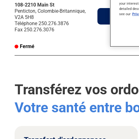
your interest
108-2210 Main St
detailed des
Penticton, Colombie-Britannique,
see our
Pri
Itinéraire
V2A 5H8
Téléphone
250.276.3876
Fax
250.276.3076
Fermé
Transférez vos ord
Votre santé entre 