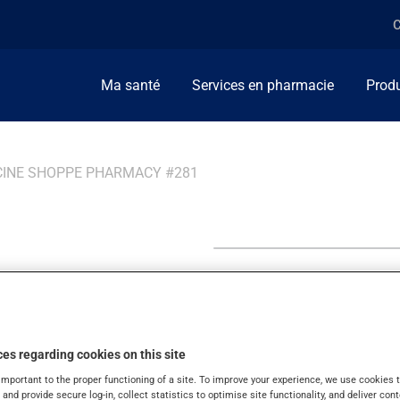
C
Ma santé
Services en pharmacie
Produ
CINE SHOPPE PHARMACY #281
ppe
es regarding cookies on this site
important to the proper functioning of a site. To improve your experience, we use cookie
s and provide secure log-in, collect statistics to optimise site functionality, and deliver cont