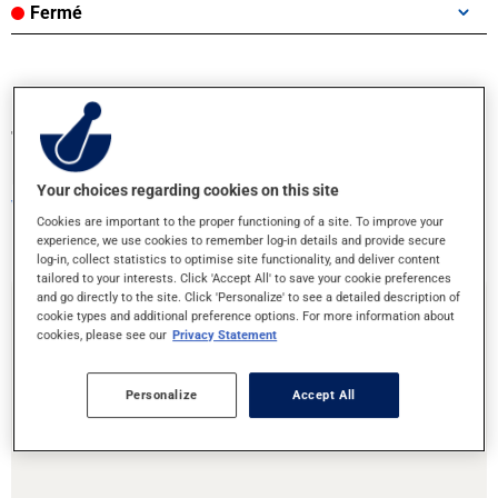
Fermé
Transférez vos ordonnances ou prenez
rendez-vous!
Your choices regarding cookies on this site
Votre santé entre bonnes mains
Cookies are important to the proper functioning of a site. To improve your
experience, we use cookies to remember log-in details and provide secure
log-in, collect statistics to optimise site functionality, and deliver content
tailored to your interests. Click 'Accept All' to save your cookie preferences
and go directly to the site. Click 'Personalize' to see a detailed description of
cookie types and additional preference options. For more information about
Transfert d'ordonnances
cookies, please see our
Privacy Statement
Personalize
Accept All
Vous déménagez ou souhaitez changer de pharmacie ? C’est
facile de transférer vos ordonnances à cette pharmacie!