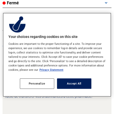
Fermé
Transférez vos ordonnances ou prenez
Your choices regarding cookies on this site
rendez-vous!
Cookies are important to the proper functioning of a site. To improve your
Votre santé entre bonnes mains
experience, we use cookies to remember log-in details and provide secure
log-in, collect statistics to optimise site functionality, and deliver content
tailored to your interests. Click 'Accept All' to save your cookie preferences
and go directly to the site. Click 'Personalize' to see a detailed description of
cookie types and additional preference options. For more information about
cookies, please see our
Privacy Statement
Transfert d'ordonnances
Personalize
Accept All
Vous déménagez ou souhaitez changer de pharmacie ? C’est
facile de transférer vos ordonnances à cette pharmacie!