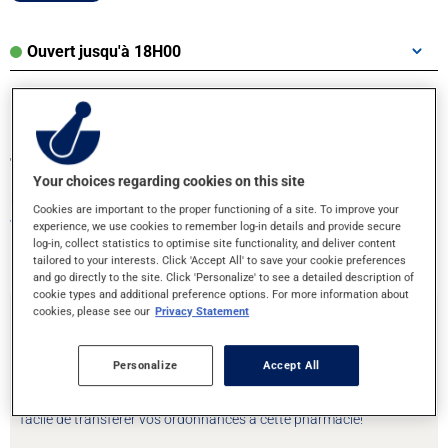
Ouvert jusqu'à 18H00
Transférez vos ordonnances ou prenez
Your choices regarding cookies on this site
rendez-vous!
Cookies are important to the proper functioning of a site. To improve your
Votre santé entre bonnes mains
experience, we use cookies to remember log-in details and provide secure
log-in, collect statistics to optimise site functionality, and deliver content
tailored to your interests. Click 'Accept All' to save your cookie preferences
and go directly to the site. Click 'Personalize' to see a detailed description of
cookie types and additional preference options. For more information about
cookies, please see our
Privacy Statement
Transfert d'ordonnances
Personalize
Accept All
Vous déménagez ou souhaitez changer de pharmacie ? C’est
facile de transférer vos ordonnances à cette pharmacie!