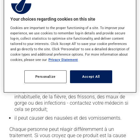
Effets indésirables
Your choices regarding cookies on this site
En plus de ses effets recherchés, ce produit peut à
Cookies are important to the proper functioning of a site. To improve your
l'occasion entraîner certains effets indésirables (effets
experience, we use cookies to remember log-in details and provide secure
secondaires), notamment :
log-in, collect statistics to optimise site functionality, and deliver content
tailored to your interests. Click 'Accept All' to save your cookie preferences
il peut diminuer l'appétit;
and go directly to the site. Click 'Personalize' to see a detailed description of
cookie types and additional preference options. For more information about
il peut rendre la bouche sèche;
cookies, please see our
Privacy Statement
il peut causer de la diarrhée;
il peut causer une fatigue inhabituelle;
Personalize
Accept All
il peut provoquer des changements dans la formule
sanguine, ce qui peut se manifester par une fatigue
inhabituelle, de la fièvre, des frissons, des maux de
gorge ou des infections - contactez votre médecin si
cela se produit;
il peut causer des nausées et des vomissements.
Chaque personne peut réagir différemment à un
traitement. Si vous croyez que ce produit est la cause