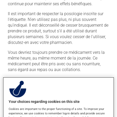
continue pour maintenir ses effets bénéfiques.
Il est important de respecter la posologie inscrite sur
l'étiquette. N'en utilisez pas plus, ni plus souvent
qu'indiqué. Il est déconseillé de cesser brusquement de
prendre ce produit, surtout s'il a été utilisé durant
plusieurs semaines. Si vous voulez cesser de l'utiliser,
discutez-en avec votre pharmacien.
Vous devriez toujours prendre ce médicament vers la
même heure, au même moment de la journée. Ce
médicament peut être pris avec ou sans nourriture,
sans égard aux repas ou aux collations.
Effets indésirables
En plus de ses effets recherchés, ce produit peut à
l'occasion entraîner certains effets indésirables (effets
Your choices regarding cookies on this site
secondaires), notamment :
Cookies are important to the proper functioning of a site. To improve your
experience, we use cookies to remember log-in details and provide secure
il peut faire apparaître des boutons et de la rougeur