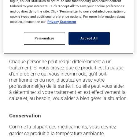
log-in, collect statistics to optimise site functionality, and deliver content
sur la peau;
tailored to your interests. Click 'Accept All' to save your cookie preferences
and go directly to the site. Click 'Personalize' to see a detailed description of
il peut causer des étourdissements - levez-vous
cookie types and additional preference options. For more information about
lentement et soyez prudent avant de prendre le
cookies, please see our
Privacy Statement
volant;
il peut provoquer une baisse du goût;
Personalize
Accept All
il peut causer des nausées et des vomissements;
il peut causer des brûlures d'estomac.
Chaque personne peut réagir différemment à un
traitement. Si vous croyez que ce produit est la cause
d'un problème qui vous incommode, qu'il soit
mentionné ici ou non, discutez-en avec votre
professionnel(le) de la santé. Il ou elle peut vous aider
à déterminer si votre traitement en est effectivement la
cause et, au besoin, vous aider à bien gérer la situation.
Conservation
Comme la plupart des médicaments, vous devriez
garder ce produit à la température ambiante.