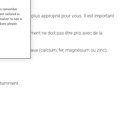
s to remember
ent tailored to
différent qui est plus approprié pour vous. Il est important
onalize' to see a
kies, please
nquer. Ce médicament ne doit pas être pris avec de la
plément de minéraux (calcium, fer, magnésium ou zinc).
ut le traitement.
notamment :