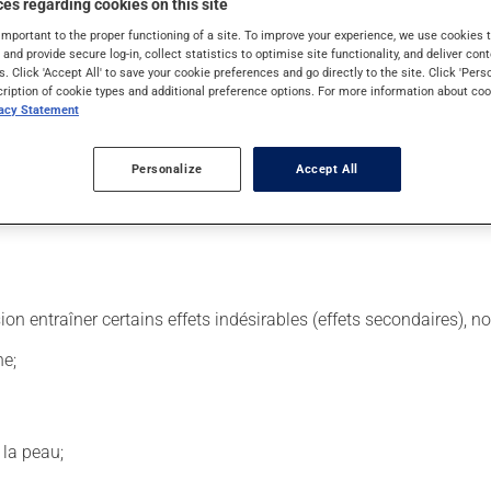
es regarding cookies on this site
important to the proper functioning of a site. To improve your experience, we use cookie
s and provide secure log-in, collect statistics to optimise site functionality, and deliver cont
. Il est possible que votre pharmacien vous ait indiqué un horaire 
s. Click 'Accept All' to save your cookie preferences and go directly to the site. Click 'Pers
lisez pas plus, ni plus souvent qu'indiqué.
cription of cookie types and additional preference options. For more information about coo
vacy Statement
 de façon régulière et continue. Assurez-vous de ne jamais en ma
près un repas.
Personalize
Accept All
mps que du lait ou des produits laitiers, un antiacide ou un sup
ts produits. Il est recommandé de boire beaucoup d'eau durant to
sion entraîner certains effets indésirables (effets secondaires), 
he;
 la peau;