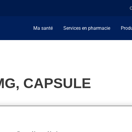
C
Ma santé
Services en pharmacie
Produ
MG, CAPSULE
humatoïde. On l'emploie aussi pour d'autres indications. Il prod