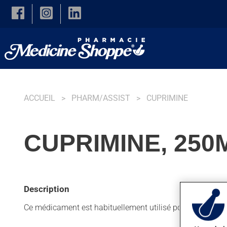
Skip to main content
ACCUEIL
PHARM/ASSIST
CUPRIMINE
CUPRIMINE, 250
Description
Ce médicament est habituellement utilisé pour l'arthrite r