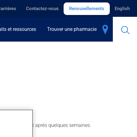
arrières
Contactez-nous
Renouvellements
English
its et ressources
Trouver une pharmacie
uit son plein effet après quelques semaines.