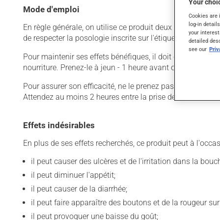
Your choic
Mode d'emploi
Cookies are 
log-in detail
En règle générale, on utilise ce produit deux fois par jour
your interest
de respecter la posologie inscrite sur l'étiquette. N'en uti
detailed des
see our
Pri
Pour maintenir ses effets bénéfiques, il doit être utilisé
nourriture. Prenez-le à jeun - 1 heure avant ou 2 heures a
Pour assurer son efficacité, ne le prenez pas en même te
Attendez au moins 2 heures entre la prise de ces différen
Effets indésirables
En plus de ses effets recherchés, ce produit peut à l'occa
il peut causer des ulcères et de l'irritation dans la bouc
il peut diminuer l'appétit;
il peut causer de la diarrhée;
il peut faire apparaître des boutons et de la rougeur sur
il peut provoquer une baisse du goût;