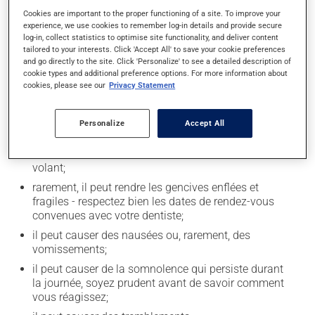
Cookies are important to the proper functioning of a site. To improve your
Effets indésirables
experience, we use cookies to remember log-in details and provide secure
log-in, collect statistics to optimise site functionality, and deliver content
En plus de ses effets recherchés, ce produit peut à
tailored to your interests. Click 'Accept All' to save your cookie preferences
and go directly to the site. Click 'Personalize' to see a detailed description of
l'occasion entraîner certains effets indésirables (effets
cookie types and additional preference options. For more information about
secondaires), notamment :
cookies, please see our
Privacy Statement
il peut causer de la constipation - pour la prévenir,
buvez beaucoup, prenez plus de fibres alimentaires;
Personalize
Accept All
il peut causer des étourdissements - levez-vous
lentement et soyez prudent avant de prendre le
volant;
rarement, il peut rendre les gencives enflées et
fragiles - respectez bien les dates de rendez-vous
convenues avec votre dentiste;
il peut causer des nausées ou, rarement, des
vomissements;
il peut causer de la somnolence qui persiste durant
la journée, soyez prudent avant de savoir comment
vous réagissez;