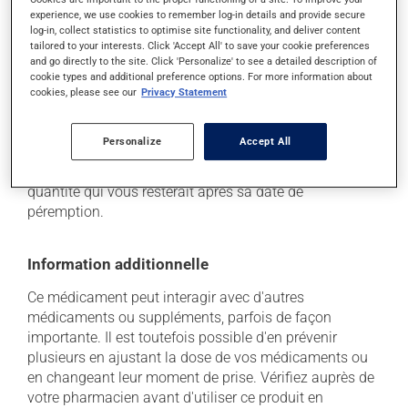
besoin, vous aider à bien gérer la situation.
experience, we use cookies to remember log-in details and provide secure
log-in, collect statistics to optimise site functionality, and deliver content
tailored to your interests. Click 'Accept All' to save your cookie preferences
Conservation
and go directly to the site. Click 'Personalize' to see a detailed description of
cookie types and additional preference options. For more information about
Comme la plupart des médicaments, vous devriez
cookies, please see our
Privacy Statement
garder ce produit à la température ambiante.
Conservez-le dans un endroit sécuritaire où il ne sera
Personalize
Accept All
pas exposé à la chaleur, à l'humidité ou à la lumière du
soleil. Faites détruire de façon sécuritaire toute
quantité qui vous resterait après sa date de
péremption.
Information additionnelle
Ce médicament peut interagir avec d'autres
médicaments ou suppléments, parfois de façon
importante. Il est toutefois possible d'en prévenir
plusieurs en ajustant la dose de vos médicaments ou
en changeant leur moment de prise. Vérifiez auprès de
votre pharmacien avant d'utiliser ce produit en