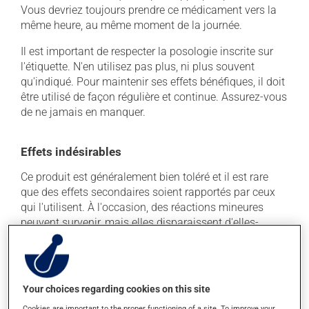
Vous devriez toujours prendre ce médicament vers la
même heure, au même moment de la journée.
Il est important de respecter la posologie inscrite sur
l'étiquette. N'en utilisez pas plus, ni plus souvent
qu'indiqué. Pour maintenir ses effets bénéfiques, il doit
être utilisé de façon régulière et continue. Assurez-vous
de ne jamais en manquer.
Effets indésirables
Ce produit est généralement bien toléré et il est rare
que des effets secondaires soient rapportés par ceux
qui l'utilisent. À l'occasion, des réactions mineures
peuvent survenir, mais elles disparaissent d'elles-
mêmes rapidement, sans intervention. Si vous croyez
que ce produit est la cause d'un problème qui vous
incommode, n'hésitez pas à en parler avec vos
professionnels de la santé. Ils pourront vous aider à
Your choices regarding cookies on this site
déterminer si votre traitement en est la source et, au
Cookies are important to the proper functioning of a site. To improve your