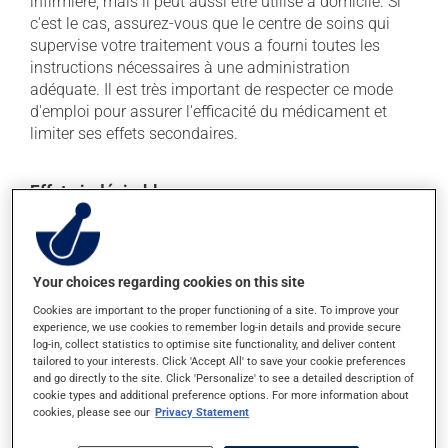
infirmière, mais il peut aussi être utilisé à domicile. Si
c'est le cas, assurez-vous que le centre de soins qui
supervise votre traitement vous a fourni toutes les
instructions nécessaires à une administration
adéquate. Il est très important de respecter ce mode
d'emploi pour assurer l'efficacité du médicament et
limiter ses effets secondaires.
Effets indésirables
En plus de ses effets recherchés, ce produit peut à
l'occasion entraîner certains effets indésirables (effets
secondaires), notamment :
Your choices regarding cookies on this site
il peut causer de la diarrhée;
Cookies are important to the proper functioning of a site. To improve your
experience, we use cookies to remember log-in details and provide secure
il peut causer des nausées et des vomissements;
log-in, collect statistics to optimise site functionality, and deliver content
tailored to your interests. Click 'Accept All' to save your cookie preferences
rarement, il peut causer des diarrhées sévères,
and go directly to the site. Click 'Personalize' to see a detailed description of
parfois plusieurs semaines après la fin du
cookie types and additional preference options. For more information about
traitement. En cas de diarrhée sévère, consultez un
cookies, please see our
Privacy Statement
médecin sans délai.