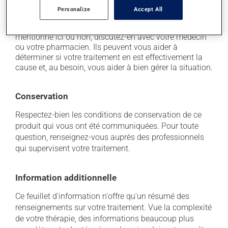
Chaque personne peut réagir différemment à un
Personalize
Accept All
traitement. Si vous croyez que ce produit est la cause
d'un problème qui vous incommode, qu'il soit
mentionné ici ou non, discutez-en avec votre médecin
ou votre pharmacien. Ils peuvent vous aider à
déterminer si votre traitement en est effectivement la
cause et, au besoin, vous aider à bien gérer la situation.
Conservation
Respectez-bien les conditions de conservation de ce
produit qui vous ont été communiquées. Pour toute
question, renseignez-vous auprès des professionnels
qui supervisent votre traitement.
Information additionnelle
Ce feuillet d'information n'offre qu'un résumé des
renseignements sur votre traitement. Vue la complexité
de votre thérapie, des informations beaucoup plus