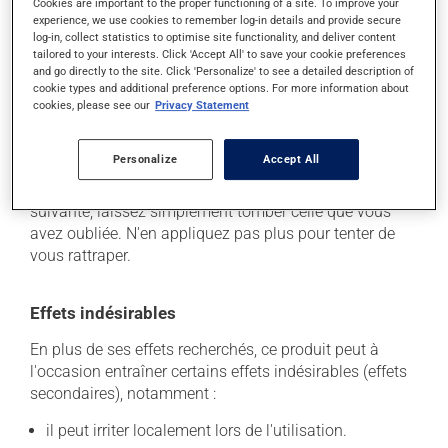
Cookies are important to the proper functioning of a site. To improve your
En règle générale, on utilise ce produit quatre fois par
experience, we use cookies to remember log-in details and provide secure
log-in, collect statistics to optimise site functionality, and deliver content
jour. Il est possible que votre pharmacien vous ait
tailored to your interests. Click 'Accept All' to save your cookie preferences
indiqué un horaire différent qui est plus approprié pour
and go directly to the site. Click 'Personalize' to see a detailed description of
vous. On l'utilise habituellement en un traitement de
cookie types and additional preference options. For more information about
cookies, please see our
Privacy Statement
plusieurs jours. Pour en retirer tous les bénéfices
possibles, assurez-vous de le compléter.
Personalize
Accept All
Si vous oubliez une dose, appliquez-la dès que vous y
pensez. S'il est presque l'heure de l'application
suivante, laissez simplement tomber celle que vous
avez oubliée. N'en appliquez pas plus pour tenter de
vous rattraper.
Effets indésirables
En plus de ses effets recherchés, ce produit peut à
l'occasion entraîner certains effets indésirables (effets
secondaires), notamment :
il peut irriter localement lors de l'utilisation.