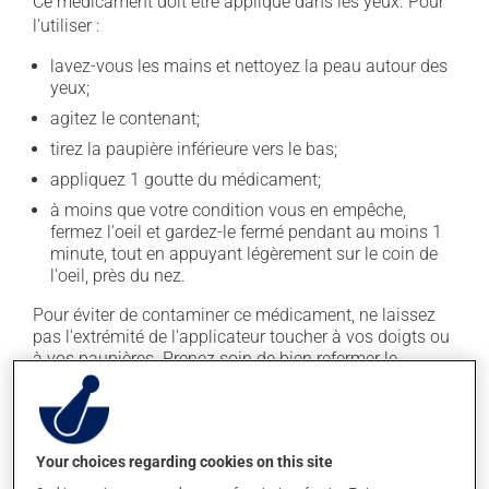
Ce médicament doit être appliqué dans les yeux. Pour
l'utiliser :
lavez-vous les mains et nettoyez la peau autour des
yeux;
agitez le contenant;
tirez la paupière inférieure vers le bas;
appliquez 1 goutte du médicament;
à moins que votre condition vous en empêche,
fermez l'oeil et gardez-le fermé pendant au moins 1
minute, tout en appuyant légèrement sur le coin de
l'oeil, près du nez.
Pour éviter de contaminer ce médicament, ne laissez
pas l'extrémité de l'applicateur toucher à vos doigts ou
à vos paupières. Prenez soin de bien refermer le
contenant après chaque utilisation.
Ne cessez pas de l'appliquer dès qu'une amélioration
est visible. Continuez pour la durée de traitement
Your choices regarding cookies on this site
indiquée.