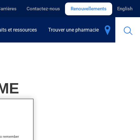
arrières
Contactez-nous
Renouvellements
English
its et ressources
Trouver une pharmacie
IME
 quelques jours.
s to remember