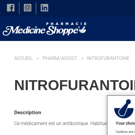
Skip to main content
ACCUEIL
PHARM/ASSIST
NITROFURANTOINE
NITROFURANTOI
Description
Ce médicament est un antibiotique. Habituellement, on l'uti
Your choic
Cookies are 