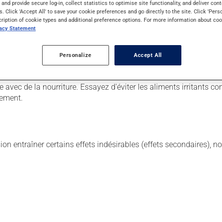
s and provide secure log-in, collect statistics to optimise site functionality, and deliver cont
s. Click 'Accept All' to save your cookie preferences and go directly to the site. Click 'Pers
cription of cookie types and additional preference options. For more information about coo
r. Il est possible que votre pharmacien vous ait indiqué un horaire
vacy Statement
n retirer tous les bénéfices possibles, assurez-vous de le complé
Personalize
Accept All
tiquette. N'en utilisez pas plus, ni plus souvent qu'indiqué. Si v
laissez simplement tomber la dose oubliée. Ne doublez pas la dose
avec de la nourriture. Essayez d'éviter les aliments irritants comm
tement.
sion entraîner certains effets indésirables (effets secondaires), 