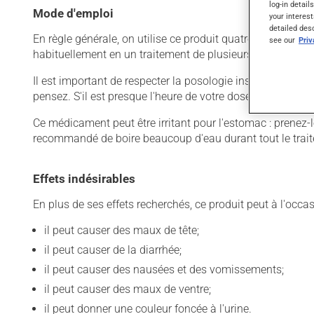
log-in detail
Mode d'emploi
your interest
detailed des
En règle générale, on utilise ce produit quatre fois par jou
see our
Pri
habituellement en un traitement de plusieurs jours. Pour e
Il est important de respecter la posologie inscrite sur l'é
pensez. S'il est presque l'heure de votre dose suivante, 
Ce médicament peut être irritant pour l'estomac : prenez-le 
recommandé de boire beaucoup d'eau durant tout le trai
Effets indésirables
En plus de ses effets recherchés, ce produit peut à l'occa
il peut causer des maux de tête;
il peut causer de la diarrhée;
il peut causer des nausées et des vomissements;
il peut causer des maux de ventre;
il peut donner une couleur foncée à l'urine.