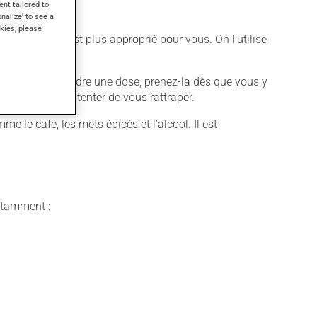
ent tailored to
onalize' to see a
kies, please
 différent qui est plus approprié pour vous. On l'utilise
ter.
ous oubliez de prendre une dose, prenez-la dès que vous y
 suivante pour tenter de vous rattraper.
e le café, les mets épicés et l'alcool. Il est
notamment :