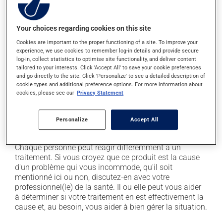
En plus de ses effets recherchés, ce produit peut à
l'occasion entraîner certains effets indésirables (effets
secondaires), notamment :
Your choices regarding cookies on this site
il peut augmenter l'appétit;
Cookies are important to the proper functioning of a site. To improve your
experience, we use cookies to remember log-in details and provide secure
il favorise la pousse des poils et des cheveux;
log-in, collect statistics to optimise site functionality, and deliver content
il peut causer une indigestion;
tailored to your interests. Click 'Accept All' to save your cookie preferences
and go directly to the site. Click 'Personalize' to see a detailed description of
il peut entraîner de l'insomnie ou de la difficulté à
cookie types and additional preference options. For more information about
s'endormir;
cookies, please see our
Privacy Statement
il peut rendre plus nerveux ou anxieux;
il peut provoquer une rétention de liquide et de
Personalize
Accept All
l'enflure (oedème).
Chaque personne peut réagir différemment à un
traitement. Si vous croyez que ce produit est la cause
d'un problème qui vous incommode, qu'il soit
mentionné ici ou non, discutez-en avec votre
professionnel(le) de la santé. Il ou elle peut vous aider
à déterminer si votre traitement en est effectivement la
cause et, au besoin, vous aider à bien gérer la situation.