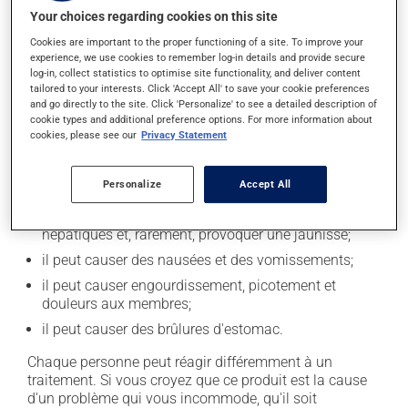
Your choices regarding cookies on this site
Effets indésirables
Cookies are important to the proper functioning of a site. To improve your
En plus de ses effets recherchés, ce produit peut à
experience, we use cookies to remember log-in details and provide secure
l'occasion entraîner certains effets indésirables (effets
log-in, collect statistics to optimise site functionality, and deliver content
tailored to your interests. Click 'Accept All' to save your cookie preferences
secondaires), notamment :
and go directly to the site. Click 'Personalize' to see a detailed description of
cookie types and additional preference options. For more information about
il peut diminuer l'appétit;
cookies, please see our
Privacy Statement
il peut causer des étourdissements - levez-vous
lentement et soyez prudent avant de prendre le
Personalize
Accept All
volant;
il peut causer des anomalies de certains tests
hépatiques et, rarement, provoquer une jaunisse;
il peut causer des nausées et des vomissements;
il peut causer engourdissement, picotement et
douleurs aux membres;
il peut causer des brûlures d'estomac.
Chaque personne peut réagir différemment à un
traitement. Si vous croyez que ce produit est la cause
d'un problème qui vous incommode, qu'il soit