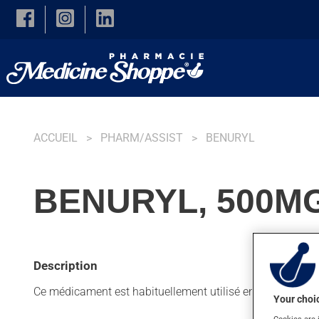
Skip to main content
ACCUEIL
PHARM/ASSIST
BENURYL
BENURYL, 500M
Description
Ce médicament est habituellement utilisé en appoint avec 
Your choic