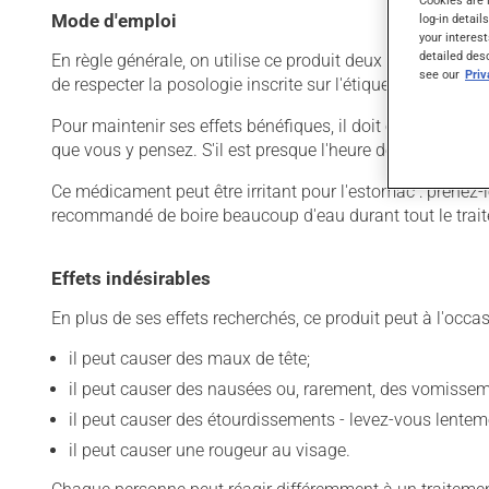
Cookies are 
Mode d'emploi
log-in detail
your interest
detailed des
En règle générale, on utilise ce produit deux fois par jour
see our
Pri
de respecter la posologie inscrite sur l'étiquette. N'en uti
Pour maintenir ses effets bénéfiques, il doit être utilisé
que vous y pensez. S'il est presque l'heure de votre dose
Ce médicament peut être irritant pour l'estomac : prenez-le 
recommandé de boire beaucoup d'eau durant tout le trai
Effets indésirables
En plus de ses effets recherchés, ce produit peut à l'occa
il peut causer des maux de tête;
il peut causer des nausées ou, rarement, des vomissem
il peut causer des étourdissements - levez-vous lentem
il peut causer une rougeur au visage.