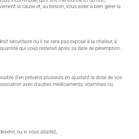
vous incommode, qu'il soit mentionné ici ou non,
vement la cause et, au besoin, vous aider à bien gérer la
t sécuritaire où il ne sera pas exposé à la chaleur, à
e quantité qui vous resterait après sa date de péremption.
sible d'en prévenir plusieurs en ajustant la dose de vos
association avec d'autres médicaments, vitamines ou
venir, ou si vous allaitez;