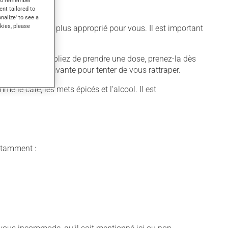
s to remember
ent tailored to
onalize' to see a
kies, please
différent qui est plus approprié pour vous. Il est important
quer. Si vous oubliez de prendre une dose, prenez-la dès
 pas la dose suivante pour tenter de vous rattraper.
e le café, les mets épicés et l'alcool. Il est
notamment :