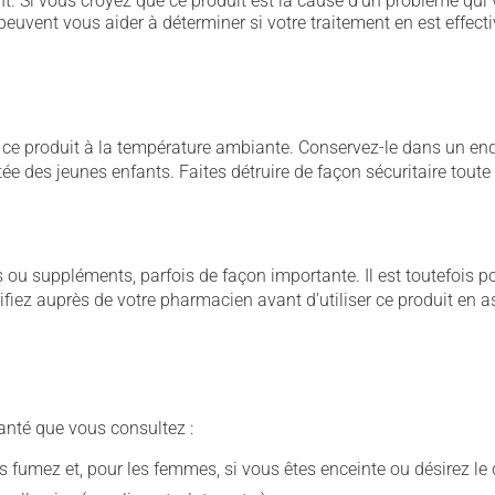
. Si vous croyez que ce produit est la cause d'un problème qui 
euvent vous aider à déterminer si votre traitement en est effecti
 produit à la température ambiante. Conservez-le dans un endroi
rtée des jeunes enfants. Faites détruire de façon sécuritaire tout
u suppléments, parfois de façon importante. Il est toutefois pos
iez auprès de votre pharmacien avant d'utiliser ce produit en 
anté que vous consultez :
fumez et, pour les femmes, si vous êtes enceinte ou désirez le de