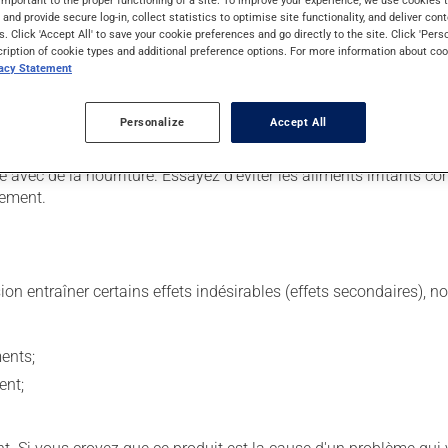
important to the proper functioning of a site. To improve your experience, we use cookie
s and provide secure log-in, collect statistics to optimise site functionality, and deliver cont
s. Click 'Accept All' to save your cookie preferences and go directly to the site. Click 'Pers
cription of cookie types and additional preference options. For more information about coo
. Il est possible que votre pharmacien vous ait indiqué un horaire 
vacy Statement
lisez pas plus, ni plus souvent qu'indiqué.
 de façon régulière et continue. Assurez-vous de ne jamais en man
Personalize
Accept All
 suivante, laissez simplement tomber la dose oubliée. Ne doublez
avec de la nourriture. Essayez d'éviter les aliments irritants comm
tement.
sion entraîner certains effets indésirables (effets secondaires), 
ents;
ent;