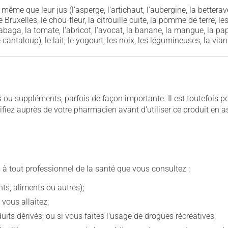
même que leur jus (l'asperge, l'artichaut, l'aubergine, la betterave, 
uxelles, le chou-fleur, la citrouille cuite, la pomme de terre, les
tabaga, la tomate, l'abricot, l'avocat, la banane, la mangue, la papa
cantaloup), le lait, le yogourt, les noix, les légumineuses, la viand
u suppléments, parfois de façon importante. Il est toutefois pos
iez auprès de votre pharmacien avant d'utiliser ce produit en 
 à tout professionnel de la santé que vous consultez :
s, aliments ou autres);
 vous allaitez;
s dérivés, ou si vous faites l'usage de drogues récréatives;