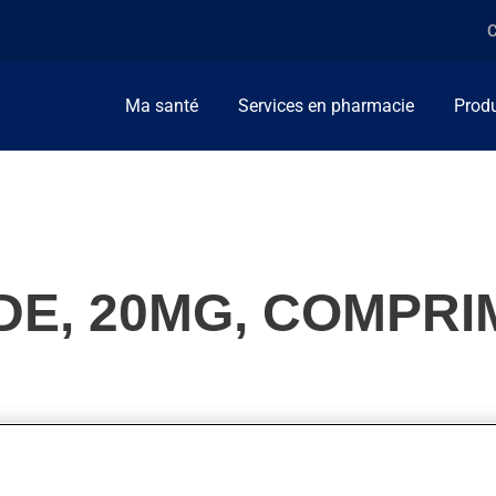
C
Ma santé
Services en pharmacie
Produ
DE, 20MG, COMPRI
l'utilise pour diminuer la tension artérielle ou pour diminuer l'