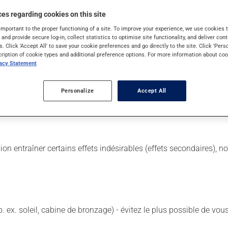
es regarding cookies on this site
important to the proper functioning of a site. To improve your experience, we use cookie
s and provide secure log-in, collect statistics to optimise site functionality, and deliver cont
 Il est possible que votre pharmacien vous ait indiqué un horaire d
s. Click 'Accept All' to save your cookie preferences and go directly to the site. Click 'Pers
lisez pas plus, ni plus souvent qu'indiqué.
cription of cookie types and additional preference options. For more information about coo
vacy Statement
 de façon régulière et continue. Assurez-vous de ne jamais en man
ts irritants comme le café, les mets épicés et l'alcool.
Personalize
Accept All
est recommandé de limiter la consommation d'alcool durant le trait
sion entraîner certains effets indésirables (effets secondaires), 
p. ex. soleil, cabine de bronzage) - évitez le plus possible de 