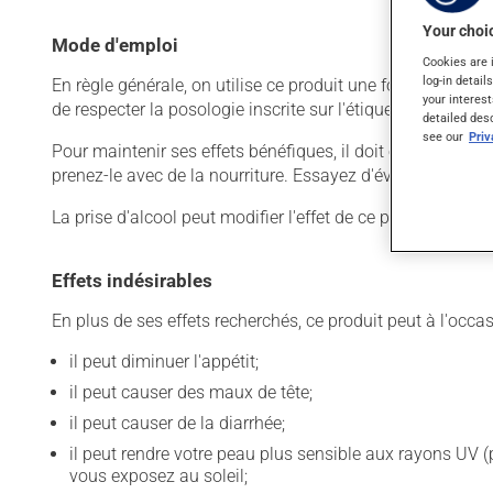
Your choic
Mode d'emploi
Cookies are 
log-in detail
En règle générale, on utilise ce produit une fois par jour.
your interest
de respecter la posologie inscrite sur l'étiquette. N'en uti
detailed des
see our
Pri
Pour maintenir ses effets bénéfiques, il doit être utilisé
prenez-le avec de la nourriture. Essayez d'éviter les alimen
La prise d'alcool peut modifier l'effet de ce produit. Il 
Effets indésirables
En plus de ses effets recherchés, ce produit peut à l'occa
il peut diminuer l'appétit;
il peut causer des maux de tête;
il peut causer de la diarrhée;
il peut rendre votre peau plus sensible aux rayons UV (
vous exposez au soleil;