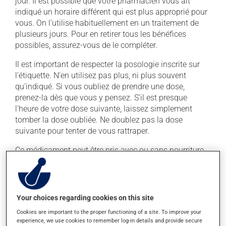
jour. Il est possible que votre pharmacien vous ait
indiqué un horaire différent qui est plus approprié pour
vous. On l'utilise habituellement en un traitement de
plusieurs jours. Pour en retirer tous les bénéfices
possibles, assurez-vous de le compléter.
Il est important de respecter la posologie inscrite sur
l'étiquette. N'en utilisez pas plus, ni plus souvent
qu'indiqué. Si vous oubliez de prendre une dose,
prenez-la dès que vous y pensez. S'il est presque
l'heure de votre dose suivante, laissez simplement
tomber la dose oubliée. Ne doublez pas la dose
suivante pour tenter de vous rattraper.
Ce médicament peut être pris avec ou sans nourriture.
Si toutefois il vous causait des problèmes d'estomac
(nausées ou irritation), la prise avec de la nourriture
pourrait vous aider à les soulager.
Your choices regarding cookies on this site
Effets indésirables
Cookies are important to the proper functioning of a site. To improve your
experience, we use cookies to remember log-in details and provide secure