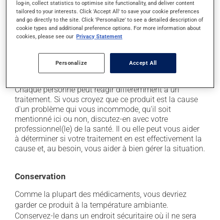
log-in, collect statistics to optimise site functionality, and deliver content
En plus de ses effets recherchés, ce produit peut à
tailored to your interests. Click 'Accept All' to save your cookie preferences
l'occasion entraîner certains effets indésirables (effets
and go directly to the site. Click 'Personalize' to see a detailed description of
secondaires), notamment :
cookie types and additional preference options. For more information about
cookies, please see our
Privacy Statement
il peut causer de la diarrhée;
il peut donner des problèmes de digestion;
Personalize
Accept All
il peut causer des nausées et des vomissements.
Chaque personne peut réagir différemment à un
traitement. Si vous croyez que ce produit est la cause
d'un problème qui vous incommode, qu'il soit
mentionné ici ou non, discutez-en avec votre
professionnel(le) de la santé. Il ou elle peut vous aider
à déterminer si votre traitement en est effectivement la
cause et, au besoin, vous aider à bien gérer la situation.
Conservation
Comme la plupart des médicaments, vous devriez
garder ce produit à la température ambiante.
Conservez-le dans un endroit sécuritaire où il ne sera