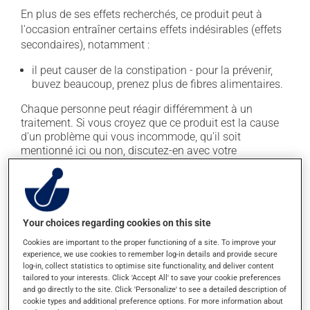
En plus de ses effets recherchés, ce produit peut à
l'occasion entraîner certains effets indésirables (effets
secondaires), notamment :
il peut causer de la constipation - pour la prévenir,
buvez beaucoup, prenez plus de fibres alimentaires.
Chaque personne peut réagir différemment à un
traitement. Si vous croyez que ce produit est la cause
d'un problème qui vous incommode, qu'il soit
mentionné ici ou non, discutez-en avec votre
professionnel(le) de la santé. Il ou elle peut vous aider
à déterminer si votre traitement en est effectivement la
cause et, au besoin, vous aider à bien gérer la situation.
Your choices regarding cookies on this site
Conservation
Cookies are important to the proper functioning of a site. To improve your
experience, we use cookies to remember log-in details and provide secure
Comme la plupart des médicaments, vous devriez
log-in, collect statistics to optimise site functionality, and deliver content
garder ce produit à la température ambiante.
tailored to your interests. Click 'Accept All' to save your cookie preferences
Conservez-le dans un endroit sécuritaire où il ne sera
and go directly to the site. Click 'Personalize' to see a detailed description of
pas exposé à la chaleur, à l'humidité ou à la lumière du
cookie types and additional preference options. For more information about