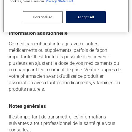
cookies, please see our
Privacy Statement
soleil. Faites détruire de façon sécuritaire toute
quantité qui vous resterait après sa date de
péremption.
Personalize
Accept All
Information additionnelle
Ce médicament peut interagir avec d'autres
médicaments ou suppléments, parfois de façon
importante. Il est toutefois possible d'en prévenir
plusieurs en ajustant la dose de vos médicaments ou
en changeant leur moment de prise. Vérifiez auprès de
votre pharmacien avant d'utiliser ce produit en
association avec d'autres médicaments, vitamines ou
produits naturels.
Notes générales
Il est important de transmettre les informations
suivantes à tout professionnel de la santé que vous
consultez :