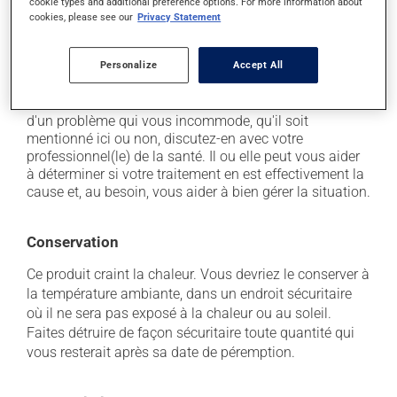
cookie types and additional preference options. For more information about
temporaire;
cookies, please see our
Privacy Statement
il peut irriter localement;
il peut pâlir la peau où il est appliqué.
Personalize
Accept All
Chaque personne peut réagir différemment à un
traitement. Si vous croyez que ce produit est la cause
d'un problème qui vous incommode, qu'il soit
mentionné ici ou non, discutez-en avec votre
professionnel(le) de la santé. Il ou elle peut vous aider
à déterminer si votre traitement en est effectivement la
cause et, au besoin, vous aider à bien gérer la situation.
Conservation
Ce produit craint la chaleur. Vous devriez le conserver à
la température ambiante, dans un endroit sécuritaire
où il ne sera pas exposé à la chaleur ou au soleil.
Faites détruire de façon sécuritaire toute quantité qui
vous resterait après sa date de péremption.