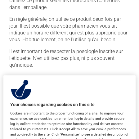
Utilisez ce produit selon les instructions contenues
dans l'emballage.
En règle générale, on utilise ce produit deux fois par
jour. Il est possible que votre pharmacien vous ait
indiqué un horaire différent qui est plus approprié pour
vous. Habituellement, on ne l'utilise qu'au besoin.
Il est important de respecter la posologie inscrite sur
l'étiquette. N'en utilisez pas plus, ni plus souvent
qu'indiqué.
Effets indésirables
En plus de ses effets recherchés, ce produit peut à
l'occasion entraîner certains effets indésirables (effets
Your choices regarding cookies on this site
secondaires), notamment :
Cookies are important to the proper functioning of a site. To improve your
experience, we use cookies to remember log-in details and provide secure
il peut faire apparaître des boutons et de la rougeur
log-in, collect statistics to optimise site functionality, and deliver content
sur la peau;
tailored to your interests. Click 'Accept All' to save your cookie preferences
à l'utilisation, il peut causer une sensation de brûlure
and go directly to the site. Click 'Personalize' to see a detailed description of